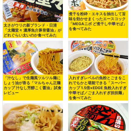
煮干を粉砕・エキスを抽出して旨
味を効かせまくったエースコック
「MEGAニボ ど煮干し中華そば」
太さがウリの新ブランド・日清
を食べてみた
「太麺堂々 濃厚魚介豚骨醤油」が
どれぐらい太いのか食べてみた
「汁なし」で生麺風ツルツル麺に
入れすぎレベルの魚粉とごまをこ
しょう油が香る「マルちゃん正麺
れでもかと堪能できる「スーパー
カップ 汁なし芳醇こく醤油」試食
カップ 1.5倍×EDGE 魚粉入れすぎ
レビュー
中華そば／ごま入れすぎ担担麺」
を食べてみた