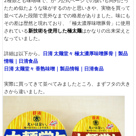
2種類とも味噌味で、かつ公式ページでの扱いも同列だっ
たため似たような味がするのかと思いきや、実物を買って
並べてみた段階で意外なまでの格差がありました。味にも
その差は歴然と現れており、「極太濃厚味噌豚骨」に使用
されている
新技術を使用した極太麺
はかなりの出来栄えと
なっていました。
詳細は以下から。
日清 太麺堂々 極太濃厚味噌豚骨｜製品
情報｜日清食品
日清 太麺堂々 香熟味噌｜製品情報｜日清食品
実際に買ってきて並べてみましたところ、まずフタの大き
さから違いました。