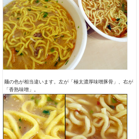
麺の色が相当違います。左が「極太濃厚味噌豚骨」、右が
「香熟味噌」。