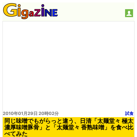
2010年01月29日 20時02分
試食
同じ味噌でもがらっと違う、日清「太麺堂々 極太
濃厚味噌豚骨」と「太麺堂々 香熟味噌」を食べ比
べてみた