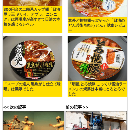
300円台の二郎系カップ麺「日清
豚ラ王 ヤサイ、アブラ、ニンニ
ク」は再現度が高すぎて日清の本
意外と担担麺っぽかった「日清の
気を感じるレベル
どん兵衛 担担うどん」試食レビュ
ー
「スープの達人 黒焦がし仕立て味
「明星 とろ焼豚 こってり醤油ラー
噌」は濃厚でした
メン」の焼豚は本当にとろとろで
した
<< 次の記事
前の記事 >>