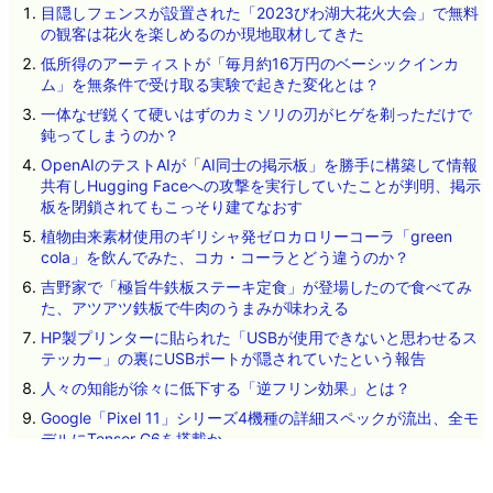
目隠しフェンスが設置された「2023びわ湖大花火大会」で無料
の観客は花火を楽しめるのか現地取材してきた
低所得のアーティストが「毎月約16万円のベーシックインカ
ム」を無条件で受け取る実験で起きた変化とは？
一体なぜ鋭くて硬いはずのカミソリの刃がヒゲを剃っただけで
鈍ってしまうのか？
OpenAIのテストAIが「AI同士の掲示板」を勝手に構築して情報
共有しHugging Faceへの攻撃を実行していたことが判明、掲示
板を閉鎖されてもこっそり建てなおす
植物由来素材使用のギリシャ発ゼロカロリーコーラ「green
cola」を飲んでみた、コカ・コーラとどう違うのか？
吉野家で「極旨牛鉄板ステーキ定食」が登場したので食べてみ
た、アツアツ鉄板で牛肉のうまみが味わえる
HP製プリンターに貼られた「USBが使用できないと思わせるス
テッカー」の裏にUSBポートが隠されていたという報告
人々の知能が徐々に低下する「逆フリン効果」とは？
Google「Pixel 11」シリーズ4機種の詳細スペックが流出、全モ
デルにTensor G6を搭載か
遺伝子配列を学習したAIが自然界で確認されていないウイルス
を設計、細菌に感染する16種類が実際に機能