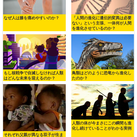
なぜ人は膝を痛めやすいのか？
「人間の進化に遺伝的変異は必要
ない」という主張、一体何が人間
を進化させているのか？
もし核戦争で自滅しなければ人類
鳥類はどのように恐竜から進化し
はどんな未来を迎えるのか？
たのか？
人類の体が今まさにこの瞬間も進
化し続けていることがわかる実例
それぞれ父親が異なる双子が生ま