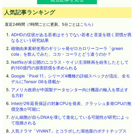
人気記事ランキング
直近24時間（1時間ごとに更新。5分ごとは
こちら
）
ADHDの症状がある若者はそうでない若者と音楽を聴く習慣が異
なるという研究結果
植物由来素材使用のギリシャ発ゼロカロリーコーラ「green
cola」を飲んでみた、コカ・コーラとどう違うのか？
Netflixが未公開のニコラス・ケイジ主演映画を紛失したとして
約160億円の損害賠償を求められる
Google「Pixel 11」シリーズ4機種の詳細スペックが流出、全モ
デルにTensor G6を搭載か
アメリカ政府が中国製データセンター向け機器の輸入を禁止す
る方針
Intelが2年延長保証の対象CPUを発表、クラッシュ多発CPUの無
償交換が可能に
がん細胞が自らDNAを壊して進化している可能性が研究によっ
て指摘される
人気ドラマ「VIVANT」とコラボした湖池屋のポテトチップス