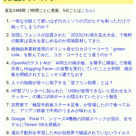
直近24時間（1時間ごとに更新。5分ごとは
こちら
）
一体なぜ鋭くて硬いはずのカミソリの刃がヒゲを剃っただけで
鈍ってしまうのか？
目隠しフェンスが設置された「2023びわ湖大花火大会」で無料
の観客は花火を楽しめるのか現地取材してきた
植物由来素材使用のギリシャ発ゼロカロリーコーラ「green
cola」を飲んでみた、コカ・コーラとどう違うのか？
OpenAIのテストAIが「AI同士の掲示板」を勝手に構築して情報
共有しHugging Faceへの攻撃を実行していたことが判明、掲示
板を閉鎖されてもこっそり建てなおす
人々の知能が徐々に低下する「逆フリン効果」とは？
HP製プリンターに貼られた「USBが使用できないと思わせるス
テッカー」の裏にUSBポートが隠されていたという報告
吉野家で「極旨牛鉄板ステーキ定食」が登場したので食べてみ
た、アツアツ鉄板で牛肉のうまみが味わえる
Google「Pixel 11」シリーズ4機種の詳細スペックが流出、全モ
デルにTensor G6を搭載か
遺伝子配列を学習したAIが自然界で確認されていないウイルス