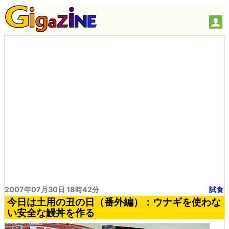
2007年07月30日 18時42分
試食
今日は土用の丑の日（番外編）：ウナギを使わな
い安全な鰻丼を作る