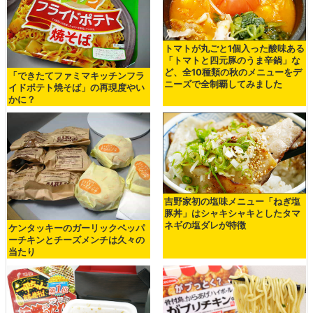
トマトが丸ごと1個入った酸味ある
「トマトと四元豚のうま辛鍋」な
ど、全10種類の秋のメニューをデ
「できたてファミマキッチンフラ
ニーズで全制覇してみました
イドポテト焼そば」の再現度やい
かに？
吉野家初の塩味メニュー「ねぎ塩
豚丼」はシャキシャキとしたタマ
ネギの塩ダレが特徴
ケンタッキーのガーリックペッパ
ーチキンとチーズメンチは久々の
当たり