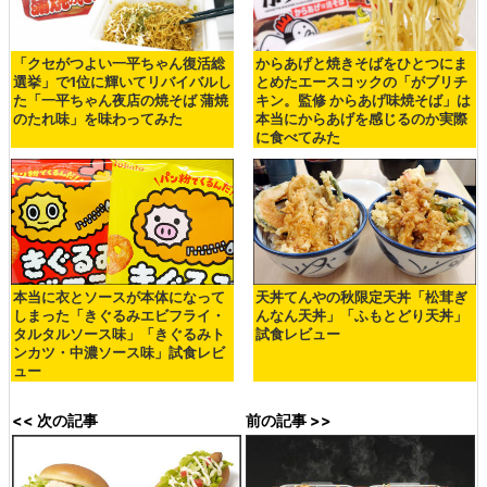
「クセがつよい一平ちゃん復活総
からあげと焼きそばをひとつにま
選挙」で1位に輝いてリバイバルし
とめたエースコックの「がブリチ
た「一平ちゃん夜店の焼そば 蒲焼
キン。監修 からあげ味焼そば」は
のたれ味」を味わってみた
本当にからあげを感じるのか実際
に食べてみた
本当に衣とソースが本体になって
天丼てんやの秋限定天丼「松茸ぎ
しまった「きぐるみエビフライ・
んなん天丼」「ふもとどり天丼」
タルタルソース味」「きぐるみト
試食レビュー
ンカツ・中濃ソース味」試食レビ
ュー
<< 次の記事
前の記事 >>