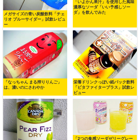
「いよかん果汁」を使用した風味
濃厚なソーダ「いい予感しソー
ダ」を飲んでみた
メガサイズの青い炭酸飲料「チェ
リオ ブルーサイダー」試飲レビュ
ー
「なっちゃん まる搾りりんご」
栄養ドリンクっぽい紙パック飲料
は、濃いのにさわやか
「ビタファイタープラス」試飲レ
ビュー
「2つの食感ソーダゼリーグレー