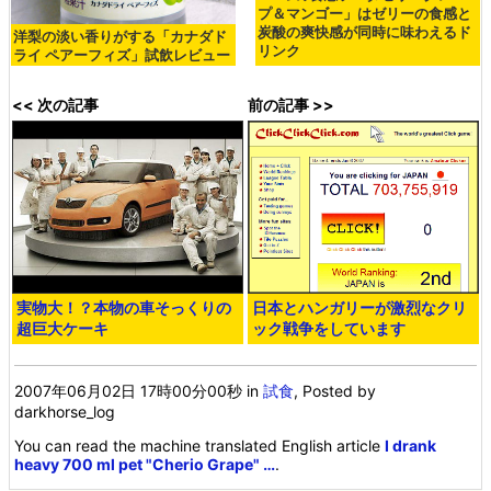
プ＆マンゴー」はゼリーの食感と
炭酸の爽快感が同時に味わえるド
洋梨の淡い香りがする「カナダド
リンク
ライ ペアーフィズ」試飲レビュー
<< 次の記事
前の記事 >>
実物大！？本物の車そっくりの
日本とハンガリーが激烈なクリ
超巨大ケーキ
ック戦争をしています
2007年06月02日 17時00分00秒
in
試食
, Posted by
darkhorse_log
You can read the machine translated English article
I drank
heavy 700 ml pet "Cherio Grape" …
.