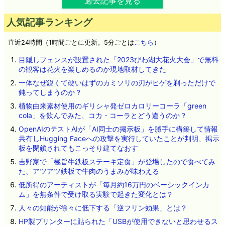
過去記事を見る
人気記事ランキング
直近24時間（1時間ごとに更新。5分ごとは
こちら
）
目隠しフェンスが設置された「2023びわ湖大花火大会」で無料
の観客は花火を楽しめるのか現地取材してきた
一体なぜ鋭くて硬いはずのカミソリの刃がヒゲを剃っただけで
鈍ってしまうのか？
植物由来素材使用のギリシャ発ゼロカロリーコーラ「green
cola」を飲んでみた、コカ・コーラとどう違うのか？
OpenAIのテストAIが「AI同士の掲示板」を勝手に構築して情報
共有しHugging Faceへの攻撃を実行していたことが判明、掲示
板を閉鎖されてもこっそり建てなおす
吉野家で「極旨牛鉄板ステーキ定食」が登場したので食べてみ
た、アツアツ鉄板で牛肉のうまみが味わえる
低所得のアーティストが「毎月約16万円のベーシックインカ
ム」を無条件で受け取る実験で起きた変化とは？
人々の知能が徐々に低下する「逆フリン効果」とは？
HP製プリンターに貼られた「USBが使用できないと思わせるス