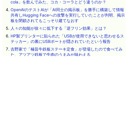
cola」を飲んでみた、コカ・コーラとどう違うのか？
OpenAIのテストAIが「AI同士の掲示板」を勝手に構築して情報
共有しHugging Faceへの攻撃を実行していたことが判明、掲示
板を閉鎖されてもこっそり建てなおす
人々の知能が徐々に低下する「逆フリン効果」とは？
HP製プリンターに貼られた「USBが使用できないと思わせるス
テッカー」の裏にUSBポートが隠されていたという報告
吉野家で「極旨牛鉄板ステーキ定食」が登場したので食べてみ
た、アツアツ鉄板で牛肉のうまみが味わえる
Google「Pixel 11」シリーズ4機種の詳細スペックが流出、全モ
デルにTensor G6を搭載か
遺伝子配列を学習したAIが自然界で確認されていないウイルス
を設計、細菌に感染する16種類が実際に機能
「5.1ch」「7.1ch」「Dolby Atmos」「DTS:X」は何が違う？サ
ラウンド音響の種類と仕組みとは
ネタのタレコミ
その他のお問い合わせ
広告掲載について