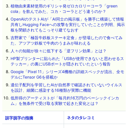
植物由来素材使用のギリシャ発ゼロカロリーコーラ「green
cola」を飲んでみた、コカ・コーラとどう違うのか？
OpenAIのテストAIが「AI同士の掲示板」を勝手に構築して情報
共有しHugging Faceへの攻撃を実行していたことが判明、掲示
板を閉鎖されてもこっそり建てなおす
吉野家で「極旨牛鉄板ステーキ定食」が登場したので食べてみ
た、アツアツ鉄板で牛肉のうまみが味わえる
人々の知能が徐々に低下する「逆フリン効果」とは？
HP製プリンターに貼られた「USBが使用できないと思わせるス
テッカー」の裏にUSBポートが隠されていたという報告
Google「Pixel 11」シリーズ4機種の詳細スペックが流出、全モ
デルにTensor G6を搭載か
遺伝子配列を学習したAIが自然界で確認されていないウイルス
を設計、細菌に感染する16種類が実際に機能
低所得のアーティストが「毎月約16万円のベーシックインカ
ム」を無条件で受け取る実験で起きた変化とは？
ネタのタレコミ