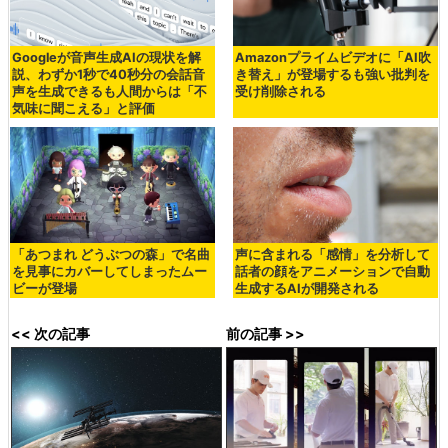
Googleが音声生成AIの現状を解
Amazonプライムビデオに「AI吹
説、わずか1秒で40秒分の会話音
き替え」が登場するも強い批判を
声を生成できるも人間からは「不
受け削除される
気味に聞こえる」と評価
「あつまれ どうぶつの森」で名曲
声に含まれる「感情」を分析して
を見事にカバーしてしまったムー
話者の顔をアニメーションで自動
ビーが登場
生成するAIが開発される
<< 次の記事
前の記事 >>