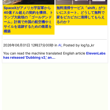
SpaceXがアメリカ宇宙軍から
無料清掃サービス「shift」がつ
40億ドル超えの契約を獲得、ト
いにスタート、どうして無料で
ランプ大統領の「ゴールデンド
家をピカピカに清掃してもらえ
ーム」計画で外国の航空機やミ
るのか？
サイルを追跡するための衛星を
構築
2026年06月01日 12時27分00秒
in
AI
, Posted by log1p_kr
You can read the machine translated English article
ElevenLabs
has released 'Dubbing v2,' an…
.