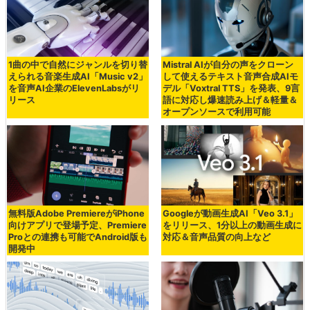
1曲の中で自然にジャンルを切り替
Mistral AIが自分の声をクローン
えられる音楽生成AI「Music v2」
して使えるテキスト音声合成AIモ
を音声AI企業のElevenLabsがリ
デル「Voxtral TTS」を発表、9言
リース
語に対応し爆速読み上げ＆軽量＆
オープンソースで利用可能
無料版Adobe PremiereがiPhone
Googleが動画生成AI「Veo 3.1」
向けアプリで登場予定、Premiere
をリリース、1分以上の動画生成に
Proとの連携も可能でAndroid版も
対応＆音声品質の向上など
開発中