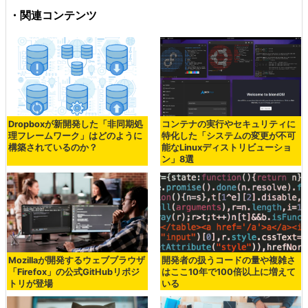
・関連コンテンツ
Dropboxが新開発した「非同期処
コンテナの実行やセキュリティに
理フレームワーク」はどのように
特化した「システムの変更が不可
構築されているのか？
能なLinuxディストリビューショ
ン」8選
Mozillaが開発するウェブブラウザ
開発者の扱うコードの量や複雑さ
「Firefox」の公式GitHubリポジ
はここ10年で100倍以上に増えて
トリが登場
いる