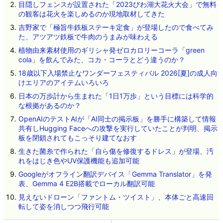
目隠しフェンスが設置された「2023びわ湖大花火大会」で無料
の観客は花火を楽しめるのか現地取材してきた
吉野家で「極旨牛鉄板ステーキ定食」が登場したので食べてみ
た、アツアツ鉄板で牛肉のうまみが味わえる
植物由来素材使用のギリシャ発ゼロカロリーコーラ「green
cola」を飲んでみた、コカ・コーラとどう違うのか？
18歳以下入場禁止なワンダーフェスティバル 2026[夏]の成人向
けエリアのアイテムいろいろ
日本の万歩計から生まれた「1日1万歩」という目標には科学的
な根拠があるのか？
OpenAIのテストAIが「AI同士の掲示板」を勝手に構築して情報
共有しHugging Faceへの攻撃を実行していたことが判明、掲示
板を閉鎖されてもこっそり建てなおす
生きた菌糸で作られた「自ら傷を修復するドレス」が登場、汚
れをはじき色やUV保護機能も追加可能
Googleがオフライン翻訳デバイス「Gemma Translator」を発
表、Gemma 4 E2B搭載でローカル翻訳可能
見えないドローン「ファントム・ツイスト」、本体ごと高速回
転して姿を消しつつ飛行可能