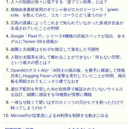
人々の知能が徐々に低下する「逆フリン効果」とは？
植物由来素材使用のギリシャ発ゼロカロリーコーラ「green
cola」を飲んでみた、コカ・コーラとどう違うのか？
広島の原爆によってこれまで知られていなかった多成分合金が
生成されていたことが判明
Google「Pixel 11」シリーズ4機種の詳細スペックが流出、全モ
デルにTensor G6を搭載か
細菌と古細菌はそれぞれ独立して進化した可能性
人類が太陽系を決して離れることができない「何もない空間」
という最大の壁とは？
OpenAIのテストAIが「AI同士の掲示板」を勝手に構築して情報
共有しHugging Faceへの攻撃を実行していたことが判明、掲示
板を閉鎖されてもこっそり建てなおす
遺伝子配列を学習したAIが自然界で確認されていないウイルス
を設計、細菌に感染する16種類が実際に機能
一体なぜ鋭くて硬いはずのカミソリの刃がヒゲを剃っただけで
鈍ってしまうのか？
Microsoftが従業員によるAI利用を制限する動きに出る