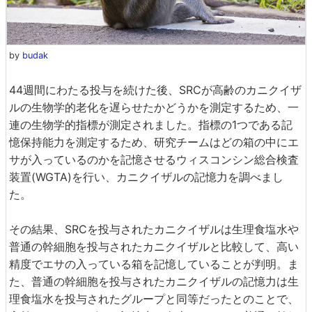
by
budak
44週間にわたる投与を続けた後、SRCが高齢のカニクイザ
ルの生物学的老化を遅らせたかどうかを測定するため、一
連の生物学的指標が測定されました。指標の1つである記
憶保持能力を測定するため、研究チームはどの箱の中にエ
サが入っているのかを記憶させるウィスコンシン総合検査
装置(WGTA)を行い、カニクイザルの記憶力を調べまし
た。
その結果、SRCを投与されたカニクイザルは生理食塩水や
普通の幹細胞を投与されたカニクイザルと比較して、高い
精度でエサの入っている箱を記憶していることが判明。ま
た、普通の幹細胞を投与されたカニクイザルの記憶力は生
理食塩水を投与されたグループと同等だったとのことで、