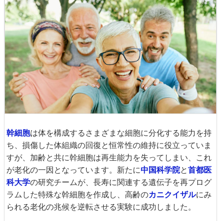
幹細胞
は体を構成するさまざまな細胞に分化する能力を持
ち、損傷した体組織の回復と恒常性の維持に役立っていま
すが、加齢と共に幹細胞は再生能力を失ってしまい、これ
が老化の一因となっています。新たに
中国科学院
と
首都医
科大学
の研究チームが、長寿に関連する遺伝子を再プログ
ラムした特殊な幹細胞を作成し、高齢の
カニクイザル
にみ
られる老化の兆候を逆転させる実験に成功しました。