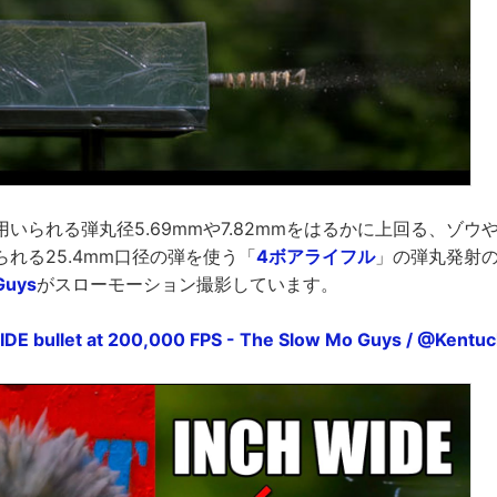
いられる弾丸径5.69mmや7.82mmをはるかに上回る、ゾウ
れる25.4mm口径の弾を使う「
4ボアライフル
」の弾丸発射の様
Guys
がスローモーション撮影しています。
IDE bullet at 200,000 FPS - The Slow Mo Guys / ‪@Kentucky