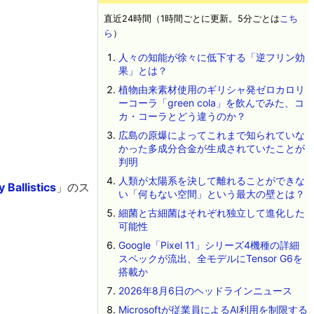
直近24時間（1時間ごとに更新。5分ごとは
こち
ら
）
人々の知能が徐々に低下する「逆フリン効
果」とは？
植物由来素材使用のギリシャ発ゼロカロリ
ーコーラ「green cola」を飲んでみた、コ
カ・コーラとどう違うのか？
広島の原爆によってこれまで知られていな
かった多成分合金が生成されていたことが
判明
人類が太陽系を決して離れることができな
 Ballistics
」のス
い「何もない空間」という最大の壁とは？
細菌と古細菌はそれぞれ独立して進化した
可能性
Google「Pixel 11」シリーズ4機種の詳細
スペックが流出、全モデルにTensor G6を
搭載か
2026年8月6日のヘッドラインニュース
Microsoftが従業員によるAI利用を制限する