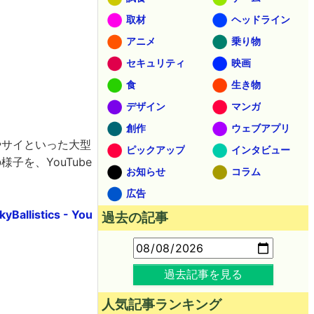
取材
ヘッドライン
アニメ
乗り物
セキュリティ
映画
食
生き物
デザイン
マンガ
創作
ウェブアプリ
やサイといった大型
ピックアップ
インタビュー
子を、YouTube
お知らせ
コラム
広告
Ballistics‬ - You
過去の記事
過去記事を見る
人気記事ランキング