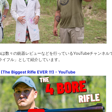
llisticsは数々の銃器レビューなどを行っているYouTubeチャン
ライフル」として紹介しています。
 (The Biggest Rifle EVER !!!) - YouTube