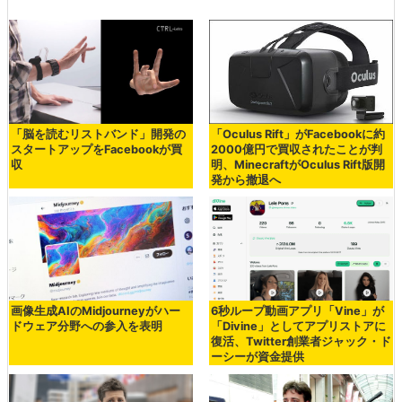
「脳を読むリストバンド」開発の
「Oculus Rift」がFacebookに約
スタートアップをFacebookが買
2000億円で買収されたことが判
収
明、MinecraftがOculus Rift版開
発から撤退へ
画像生成AIのMidjourneyがハー
6秒ループ動画アプリ「Vine」が
ドウェア分野への参入を表明
「Divine」としてアプリストアに
復活、Twitter創業者ジャック・ド
ーシーが資金提供