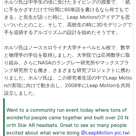
ホルツ氏は中学生の頃に受けたタイピングの授業で、「紙
に手をかざすだけで1分間に60単語を書けるなら何でもで
きる」と先生が語った時に、Leap Motionのアイデアを思
いついたとのこと。そして、高校生の時に3Dモデリングで
手を追跡するアルゴリズムの設計を始めたそうです。
ホルツ氏はノースカロライナ大学チャペルヒル校で、数学
と物理学の学位を取得しました。大学院では応用数学に取
り組み、さらにNASAのラングレー研究所やマックスプラ
ンク研究所でも働き、さまざまな研究プロジェクトに携わ
りました。ホルツ氏は、この研究者生活の中でLeap Motio
nの実現に向けて動き出し、2008年にLeap Motionを共同
設立しました。
Went to a community run event today where tons of
wonderful people came together and built over 20 N
orth Star AR headsets. Great to see so many people
excited about what we're doing
@LeapMotion
pic.twi