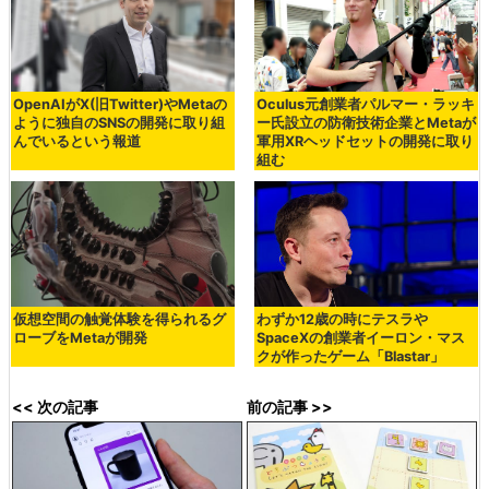
OpenAIがX(旧Twitter)やMetaの
Oculus元創業者パルマー・ラッキ
ように独自のSNSの開発に取り組
ー氏設立の防衛技術企業とMetaが
んでいるという報道
軍用XRヘッドセットの開発に取り
組む
仮想空間の触覚体験を得られるグ
わずか12歳の時にテスラや
ローブをMetaが開発
SpaceXの創業者イーロン・マス
クが作ったゲーム「Blastar」
<< 次の記事
前の記事 >>