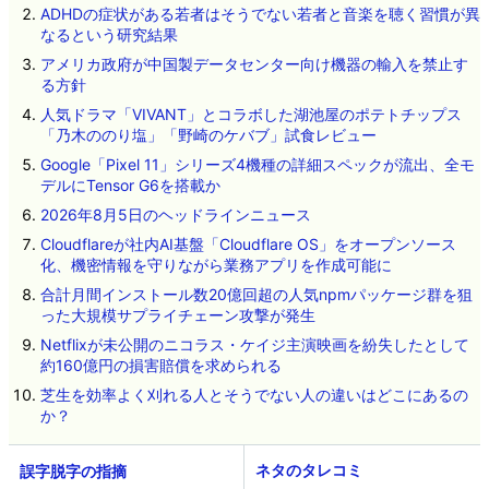
ADHDの症状がある若者はそうでない若者と音楽を聴く習慣が異
なるという研究結果
アメリカ政府が中国製データセンター向け機器の輸入を禁止す
る方針
人気ドラマ「VIVANT」とコラボした湖池屋のポテトチップス
「乃木ののり塩」「野崎のケバブ」試食レビュー
Google「Pixel 11」シリーズ4機種の詳細スペックが流出、全モ
デルにTensor G6を搭載か
2026年8月5日のヘッドラインニュース
Cloudflareが社内AI基盤「Cloudflare OS」をオープンソース
化、機密情報を守りながら業務アプリを作成可能に
合計月間インストール数20億回超の人気npmパッケージ群を狙
った大規模サプライチェーン攻撃が発生
Netflixが未公開のニコラス・ケイジ主演映画を紛失したとして
約160億円の損害賠償を求められる
芝生を効率よく刈れる人とそうでない人の違いはどこにあるの
か？
ネタのタレコミ