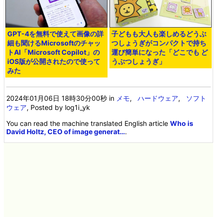
GPT-4を無料で使えて画像の詳
子どもも大人も楽しめるどうぶ
細も聞けるMicrosoftのチャッ
つしょうぎがコンパクトで持ち
トAI「Microsoft Copilot」の
運び簡単になった「どこでも ど
iOS版が公開されたので使って
うぶつしょうぎ」
みた
2024年01月06日 18時30分00秒
in
メモ
,
ハードウェア
,
ソフト
ウェア
, Posted by log1i_yk
You can read the machine translated English article
Who is
David Holtz, CEO of image generat…
.