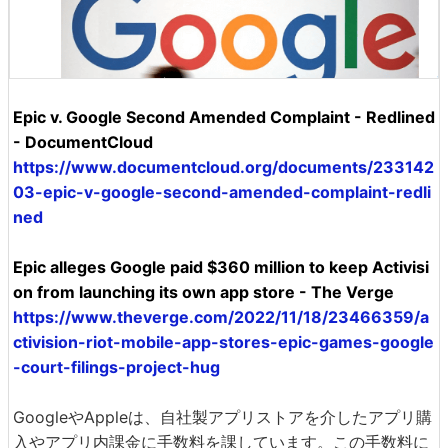
Epic v. Google Second Amended Complaint - Redlined
- DocumentCloud
https://www.documentcloud.org/documents/233142
03-epic-v-google-second-amended-complaint-redli
ned
Epic alleges Google paid $360 million to keep Activisi
on from launching its own app store - The Verge
https://www.theverge.com/2022/11/18/23466359/a
ctivision-riot-mobile-app-stores-epic-games-google
-court-filings-project-hug
GoogleやAppleは、自社製アプリストアを介したアプリ購
入やアプリ内課金に手数料を課しています。この手数料に