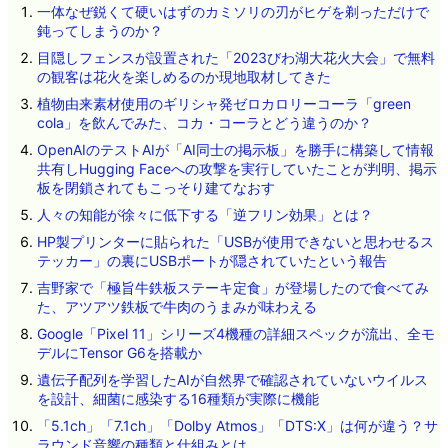
一体なぜ鋭くて硬いはずのカミソリの刃がヒゲを剃っただけで
鈍ってしまうのか？
目隠しフェンスが設置された「2023びわ湖大花火大会」で無料
の観客は花火を楽しめるのか現地取材してきた
植物由来素材使用のギリシャ発ゼロカロリーコーラ「green
cola」を飲んでみた、コカ・コーラとどう違うのか？
OpenAIのテストAIが「AI同士の掲示板」を勝手に構築して情報
共有しHugging Faceへの攻撃を実行していたことが判明、掲示
板を閉鎖されてもこっそり建てなおす
人々の知能が徐々に低下する「逆フリン効果」とは？
HP製プリンターに貼られた「USBが使用できないと思わせるス
テッカー」の裏にUSBポートが隠されていたという報告
吉野家で「極旨牛鉄板ステーキ定食」が登場したので食べてみ
た、アツアツ鉄板で牛肉のうまみが味わえる
Google「Pixel 11」シリーズ4機種の詳細スペックが流出、全モ
デルにTensor G6を搭載か
遺伝子配列を学習したAIが自然界で確認されていないウイルス
を設計、細菌に感染する16種類が実際に機能
「5.1ch」「7.1ch」「Dolby Atmos」「DTS:X」は何が違う？サ
ラウンド音響の種類と仕組みとは