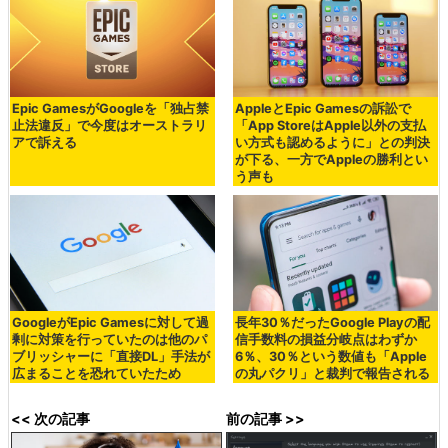
Epic GamesがGoogleを「独占禁
AppleとEpic Gamesの訴訟で
止法違反」で今度はオーストラリ
「App StoreはApple以外の支払
アで訴える
い方式も認めるように」との判決
が下る、一方でAppleの勝利とい
う声も
GoogleがEpic Gamesに対して過
長年30％だったGoogle Playの配
剰に対策を行っていたのは他のパ
信手数料の損益分岐点はわずか
ブリッシャーに「直接DL」手法が
6％、30％という数値も「Apple
広まることを恐れていたため
の丸パクリ」と裁判で報告される
<< 次の記事
前の記事 >>