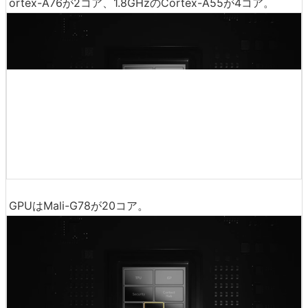
CPUは周波数2.8GHzのCortex-X1が2コア、2.25GHzのC
ortex-A76が2コア、1.8GHzのCortex-A55が4コア。