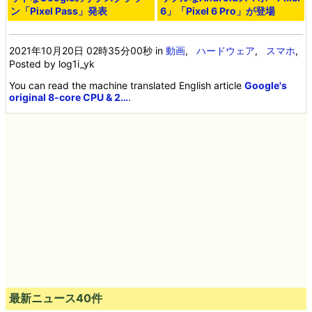
・関連記事
Pixelシリーズ最新モデル「Pixel 6/6 Pro」の詳細がつい
に判明するGoogleの新製品発表イベント「Pixel Fall Laun
ch」まとめ - GIGAZINE
Google製スマホ「Pixel 6」と「Pixel 6 Pro」の発表会の
開催日時が決定、告知サイトには遊び心も - GIGAZINE
写真から不要な情報を消す「マジックイレイザー」の画像
など「Pixel 6/Pixel 6 Pro」の新たな情報がリーク - GIGA
ZINE
Googleが「Pixel 6」「Pixel 6 Pro」を発表、独自SoC
「Tensor」搭載で2021年秋リリース予定 - GIGAZINE
「Android 12」が正式リリース、2021年中にPixelやGala
xyなどで利用可能に - GIGAZINE