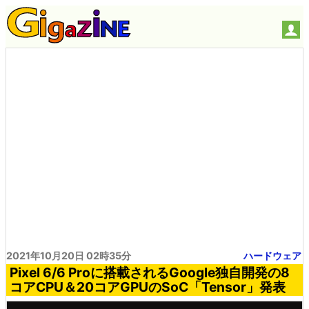
2021年10月20日 02時35分
ハードウェア
Pixel 6/6 Proに搭載されるGoogle独自開発の8
コアCPU＆20コアGPUのSoC「Tensor」発表