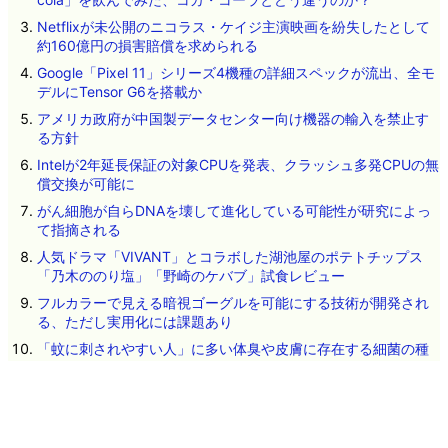
Netflixが未公開のニコラス・ケイジ主演映画を紛失したとして
約160億円の損害賠償を求められる
Google「Pixel 11」シリーズ4機種の詳細スペックが流出、全モ
デルにTensor G6を搭載か
アメリカ政府が中国製データセンター向け機器の輸入を禁止す
る方針
Intelが2年延長保証の対象CPUを発表、クラッシュ多発CPUの無
償交換が可能に
がん細胞が自らDNAを壊して進化している可能性が研究によっ
て指摘される
人気ドラマ「VIVANT」とコラボした湖池屋のポテトチップス
「乃木ののり塩」「野崎のケバブ」試食レビュー
フルカラーで見える暗視ゴーグルを可能にする技術が開発され
る、ただし実用化には課題あり
「蚊に刺されやすい人」に多い体臭や皮膚に存在する細菌の種
類が明らかに
ネタのタレコミ