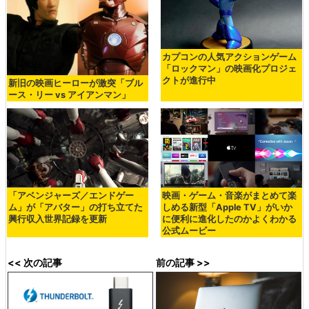
カプコンの人気アクションゲーム
「ロックマン」の映画化プロジェ
クトが進行中
新旧の映画ヒーローが激突「ブル
ース・リー vs アイアンマン」
「アベンジャーズ／エンドゲー
映画・ゲーム・音楽がまとめて楽
ム」が「アバター」の打ち立てた
しめる新型「Apple TV」がいか
興行収入世界記録を更新
に便利に進化したのかよくわかる
公式ムービー
<< 次の記事
前の記事 >>