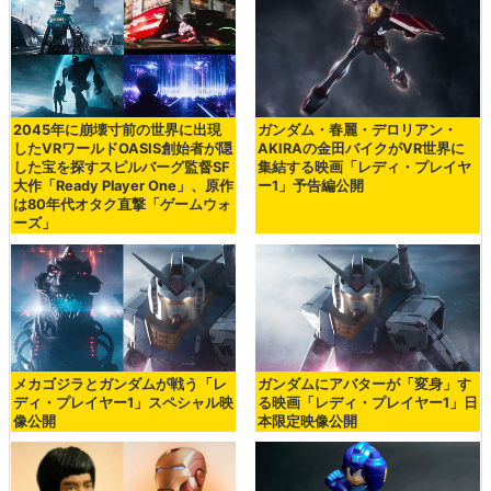
2045年に崩壊寸前の世界に出現
ガンダム・春麗・デロリアン・
したVRワールドOASIS創始者が隠
AKIRAの金田バイクがVR世界に
した宝を探すスピルバーグ監督SF
集結する映画「レディ・プレイヤ
大作「Ready Player One」、原作
ー1」予告編公開
は80年代オタク直撃「ゲームウォ
ーズ」
メカゴジラとガンダムが戦う「レ
ガンダムにアバターが「変身」す
ディ・プレイヤー1」スペシャル映
る映画「レディ・プレイヤー1」日
像公開
本限定映像公開