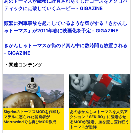
あのトーマスが緻密に計算され尽くしたコースをアクロバ
ティックに走破していくムービー - GIGAZINE
頻繁に列車事故を起こしているような気がする「きかんし
ゃトーマス」が2011年春に映画化を予定 - GIGAZINE
きかんしゃトーマスが街のド真ん中に数時間も放置される
- GIGAZINE
・関連コンテンツ
SkyrimのトーマスMODを作成し
あのきかんしゃトーマスを人気ア
マテルに怒られた開発者が
クション「SEKIRO」に登場させ
Morrowindでも再びMOD作成
るMODが登場、血を流し荒れ狂う
トーマスが恐怖