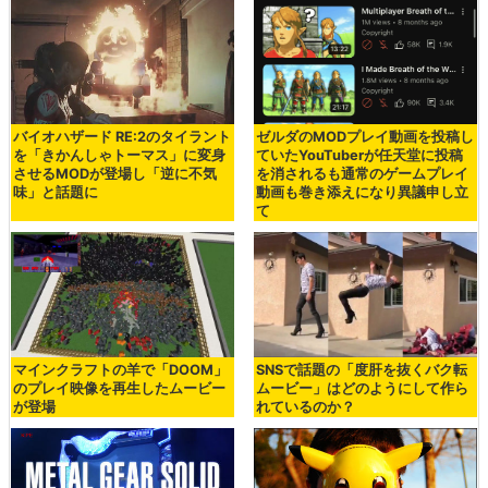
バイオハザード RE:2のタイラント
ゼルダのMODプレイ動画を投稿し
を「きかんしゃトーマス」に変身
ていたYouTuberが任天堂に投稿
させるMODが登場し「逆に不気
を消されるも通常のゲームプレイ
味」と話題に
動画も巻き添えになり異議申し立
て
マインクラフトの羊で「DOOM」
SNSで話題の「度肝を抜くバク転
のプレイ映像を再生したムービー
ムービー」はどのようにして作ら
が登場
れているのか？