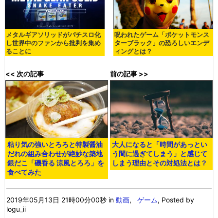
メタルギアソリッドがパチスロ化
呪われたゲーム「ポケットモンス
し世界中のファンから批判を集め
ターブラック」の恐ろしいエンデ
ることに
ィングとは？
<< 次の記事
前の記事 >>
粘り気の強いとろろと特製醤油
大人になると「時間があっとい
だれの組み合わせが絶妙な築地
う間に過ぎてしまう」と感じて
銀だこ「磯香る 涼風とろろ」を
しまう理由とその対処法とは？
食べてみた
2019年05月13日 21時00分00秒
in
動画
,
ゲーム
, Posted by
logu_ii