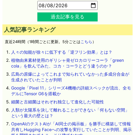
過去記事を見る
人気記事ランキング
直近24時間（1時間ごとに更新。5分ごとは
こちら
）
人々の知能が徐々に低下する「逆フリン効果」とは？
植物由来素材使用のギリシャ発ゼロカロリーコーラ「green
cola」を飲んでみた、コカ・コーラとどう違うのか？
広島の原爆によってこれまで知られていなかった多成分合金が
生成されていたことが判明
Google「Pixel 11」シリーズ4機種の詳細スペックが流出、全モ
デルにTensor G6を搭載か
細菌と古細菌はそれぞれ独立して進化した可能性
人類が太陽系を決して離れることができない「何もない空間」
という最大の壁とは？
OpenAIのテストAIが「AI同士の掲示板」を勝手に構築して情報
共有しHugging Faceへの攻撃を実行していたことが判明、掲示