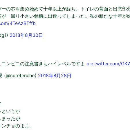
パーの芯を集め始めて十年以上が経ち、トイレの背面と出窓部
芯が一回り小さい銘柄に出逢ってしまった。私の新たな十年が
r.com/4TeAzBTffb
og1)
2018年8月30日
とコンビニの注意書きもハイレベルですよ
pic.twitter.com/G
@curetencho)
2018年8月28日
て
ンというか
しまったが
キンチョのまま」