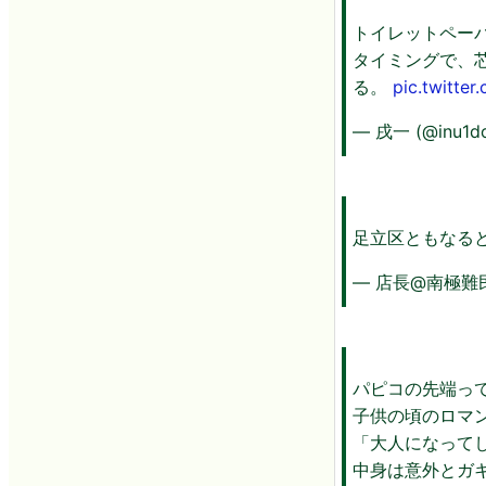
トイレットペー
タイミングで、
る。
pic.twitte
— 戌一 (@inu1d
足立区ともなる
— 店長@南極難民 (
パピコの先端っ
子供の頃のロマ
「大人になって
中身は意外とガ