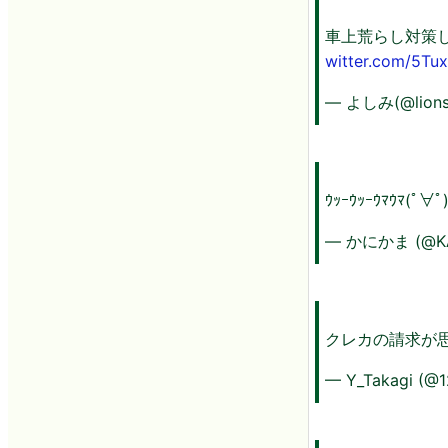
車上荒らし対策
witter.com/5T
— よしみ(@lions
ｳｯｰｳｯｰｳﾏｳﾏ(ﾟ∀ﾟ
— かにかま (@KA
クレカの請求が
— Y_Takagi (@