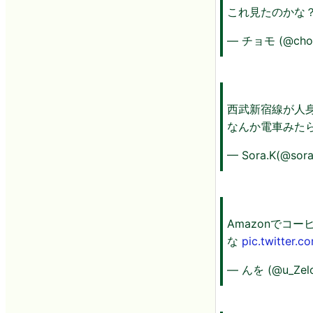
これ見たのかな
— チョモ (@cho
西武新宿線が人
なんか電車みた
— Sora.K(@sora
Amazonでコ
な
pic.twitter.
— んを (@u_Zelo