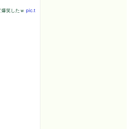
て爆笑したｗ
pic.t