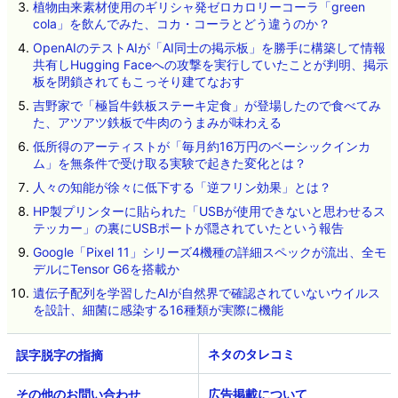
植物由来素材使用のギリシャ発ゼロカロリーコーラ「green
cola」を飲んでみた、コカ・コーラとどう違うのか？
OpenAIのテストAIが「AI同士の掲示板」を勝手に構築して情報
共有しHugging Faceへの攻撃を実行していたことが判明、掲示
板を閉鎖されてもこっそり建てなおす
吉野家で「極旨牛鉄板ステーキ定食」が登場したので食べてみ
た、アツアツ鉄板で牛肉のうまみが味わえる
低所得のアーティストが「毎月約16万円のベーシックインカ
ム」を無条件で受け取る実験で起きた変化とは？
人々の知能が徐々に低下する「逆フリン効果」とは？
HP製プリンターに貼られた「USBが使用できないと思わせるス
テッカー」の裏にUSBポートが隠されていたという報告
Google「Pixel 11」シリーズ4機種の詳細スペックが流出、全モ
デルにTensor G6を搭載か
遺伝子配列を学習したAIが自然界で確認されていないウイルス
を設計、細菌に感染する16種類が実際に機能
ネタのタレコミ
その他のお問い合わせ
広告掲載について