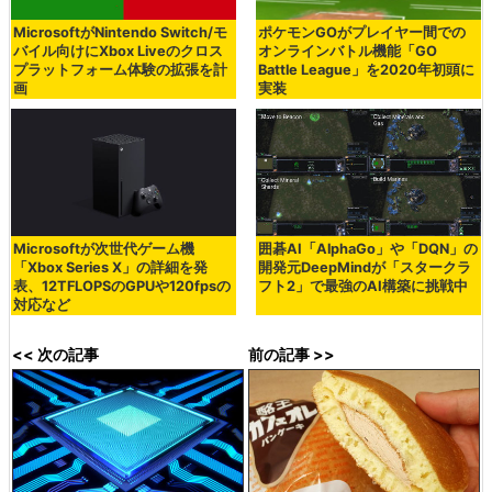
MicrosoftがNintendo Switch/モ
ポケモンGOがプレイヤー間での
バイル向けにXbox Liveのクロス
オンラインバトル機能「GO
プラットフォーム体験の拡張を計
Battle League」を2020年初頭に
画
実装
Microsoftが次世代ゲーム機
囲碁AI「AlphaGo」や「DQN」の
「Xbox Series X」の詳細を発
開発元DeepMindが「スタークラ
表、12TFLOPSのGPUや120fpsの
フト2」で最強のAI構築に挑戦中
対応など
<< 次の記事
前の記事 >>