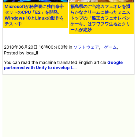
Microsoftが秘密裏に独自命令
福島県のご当地カフェオレを滑
セットのCPU「E2」を開発、
らかなクリームに使ったミニス
Windows 10とLinuxの動作を
トップの「酪王カフェオレパン
テスト中
ケーキ」はフワフワ生地とクリ
ームが絶妙
2018年06月20日 16時00分00秒
in
ソフトウェア
,
ゲーム
,
Posted by logu_ii
You can read the machine translated English article
Google
partnered with Unity to develop t…
.