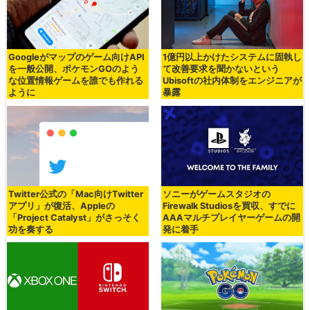
Googleがマップのゲーム向けAPI
1億円以上かけたシステムに固執し
を一般公開、ポケモンGOのよう
て改善要求を聞かないという
な位置情報ゲームを誰でも作れる
Ubisoftの社内体制をエンジニアが
ように
暴露
Twitter公式の「Mac向けTwitter
ソニーがゲームスタジオの
アプリ」が復活、Appleの
Firewalk Studiosを買収、すでに
「Project Catalyst」がさっそく
AAAマルチプレイヤーゲームの開
功を奏する
発に着手