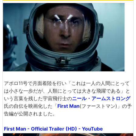
アポロ11号で月面着陸を行い「これは一人の人間にとって
は小さな一歩だが、人類にとっては大きな飛躍である」と
いう言葉を残した宇宙飛行士の
ニール・アームストロング
氏の自伝を映画化した「
First Man
(ファーストマン)」の予
告編が公開されました。
First Man - Official Trailer (HD) - YouTube