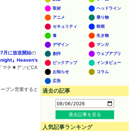
取材
ヘッドライン
アニメ
乗り物
セキュリティ
映画
食
生き物
デザイン
マンガ
年7月に放送開始
の
創作
ウェブアプリ
night』Heaven's
ピックアップ
インタビュー
「マチ★アソビCA
お知らせ
コラム
広告
レオープン営業すると
過去の記事
過去記事を見る
人気記事ランキング