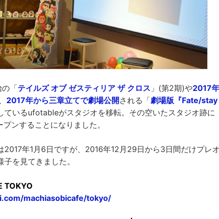
始の「
テイルズ オブ ゼスティリア ザ クロス
」(第2期)や
2017
、
2017年から三章立てで劇場公開
される「
劇場版『Fate/stay 
ているufotableがスタジオを移転。その空いたスタジオ跡に
がオープンすることになりました。
2017年1月6日ですが、2016年12月29日から3日間だけプ
様子を見てきました。
 TOKYO
i.com/machiasobicafe/tokyo/