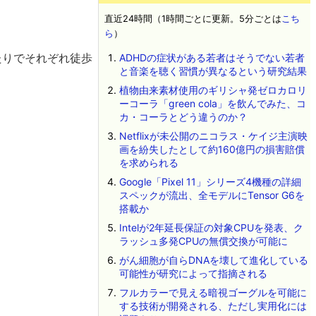
直近24時間（1時間ごとに更新。5分ごとは
こち
ら
）
たりでそれぞれ徒歩
ADHDの症状がある若者はそうでない若者
と音楽を聴く習慣が異なるという研究結果
植物由来素材使用のギリシャ発ゼロカロリ
ーコーラ「green cola」を飲んでみた、コ
カ・コーラとどう違うのか？
Netflixが未公開のニコラス・ケイジ主演映
画を紛失したとして約160億円の損害賠償
を求められる
Google「Pixel 11」シリーズ4機種の詳細
スペックが流出、全モデルにTensor G6を
搭載か
Intelが2年延長保証の対象CPUを発表、ク
ラッシュ多発CPUの無償交換が可能に
がん細胞が自らDNAを壊して進化している
可能性が研究によって指摘される
フルカラーで見える暗視ゴーグルを可能に
する技術が開発される、ただし実用化には