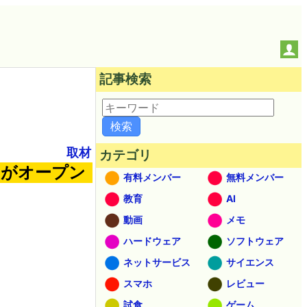
記事検索
取材
カテゴリ
」がオープン
有料メンバー
無料メンバー
教育
AI
動画
メモ
ハードウェア
ソフトウェア
ネットサービス
サイエンス
スマホ
レビュー
試食
ゲーム