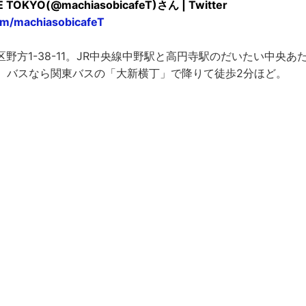
KYO(@machiasobicafeT)さん | Twitter
com/machiasobicafeT
野方1-38-11。JR中央線中野駅と高円寺駅のだいたい中央あ
た、バスなら関東バスの「大新横丁」で降りて徒歩2分ほど。