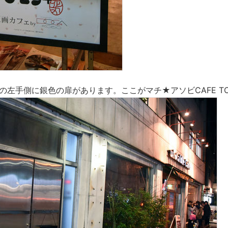
 cafeの左手側に銀色の扉があります。ここがマチ★アソビCAFE T