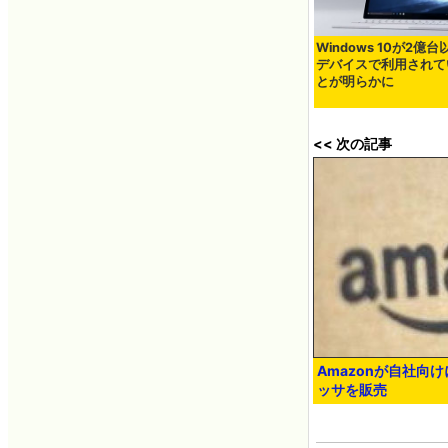
Windows 10が2億
デバイスで利用されて
とが明らかに
<< 次の記事
Amazonが自社向
ッサを販売