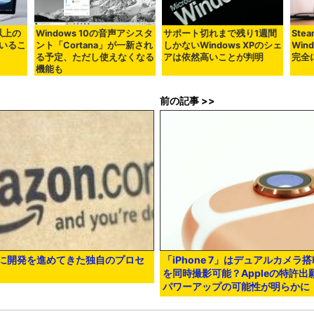
台以上の
Windows 10の音声アシスタ
サポート切れまで残り1週間
St
いるこ
ント「Cortana」が一新され
しかないWindows XPのシェ
Win
る予定、ただし使えなくなる
アは依然高いことが判明
完全
機能も
前の記事 >>
けに開発を進めてきた独自のプロセ
「iPhone 7」はデュアルカメラ
を同時撮影可能？Appleの特許
パワーアップの可能性が明らかに