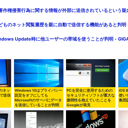
では著作権侵害行為に関する情報が外部に送信されているという疑念の声
は子どものネット閲覧履歴を親に自動で送信する機能があると判明 - G
indows Update時に他ユーザーの帯域を使うことが判明 - GIGA
ものネッ
Windows 10はプライバシー
PCを安全に使用するための
iOS
で送信
設定をオフにしても
セキュリティソフトが重大な
使い
Microsoftのサーバにデータ
脆弱性を抱えていたことを
集団
を送信していることが判明
Googleが発見