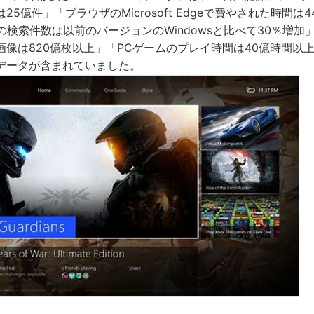
5億件」「ブラウザのMicrosoft Edgeで費やされた時間は4
チの検索件数は以前のバージョンのWindowsと比べて30％増
画像は820億枚以上」「PCゲームのプレイ時間は40億時間以
データが含まれていました。