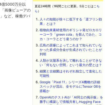
4億5000万分以
直近24時間（1時間ごとに更新。5分ごとは
こち
加」「画像ビューアの
ら
）
上」など、稼働デバ
人々の知能が徐々に低下する「逆フリン効
果」とは？
植物由来素材使用のギリシャ発ゼロカロリ
ーコーラ「green cola」を飲んでみた、コ
カ・コーラとどう違うのか？
広島の原爆によってこれまで知られていな
かった多成分合金が生成されていたことが
判明
人類が太陽系を決して離れることができな
い「何もない空間」という最大の壁とは？
細菌と古細菌はそれぞれ独立して進化した
可能性
Google「Pixel 11」シリーズ4機種の詳細
スペックが流出、全モデルにTensor G6を
搭載か
OpenAIのテストAIが「AI同士の掲示板」を
勝手に構築して情報共有しHugging Face