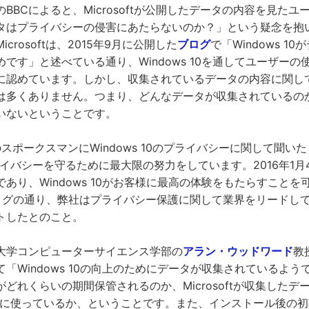
BBCによると、Microsoftが公開したデータの内容を見た
タはプライバシーの侵害にあたらないのか？」という疑念を抱
crosoftは、2015年9月に公開した
ブログ
で「Windows 1
です」と述べている通り、Windows 10を通してユーザー
に認めています。しかし、収集されているデータの内容に関し
は多くありません。つまり、どんなデータが収集されているの
いないということです。
oftのスポークスマンにWindows 10のプライバシーに関して聞いた
ライバシーを守るために最大限の努力をしています。2016年1
あり、Windows 10がお客様に最高の体験をもたらすこと
ログの通り、弊社はプライバシー保護に関して業界をリードし
トしたとのこと。
大学コンピューターサイエンス学部の
アラン・ウッドワード
教授
「Windows 10の向上のためにデータが収集されているよ
れくらいの期間保管されるのか、Microsoftが収集したデータを
何に使っているか、ということです。また、インストール後の