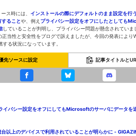
のリリース時には、
インストールの際にデフォルトのまま設定を行
共有すること
や、例え
プライバシー設定をオフにしたとしてもMicr
信
していることが判明し、プライバシー問題が懸念されていました
集の正当性と安全性をブログで訴えましたが、今回の発表によりWin
燃する状況になっています。
優先ソースに設定
記事タイトルとU
0はプライバシー設定をオフにしてもMicrosoftのサーバにデータ
が2億台以上のデバイスで利用されていることが明らかに - GIGAZI