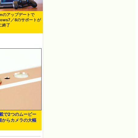
eamのアップデートで
dows7／8のサポートが
に終了
搭載で2つのムービー
出願からカメラの大幅