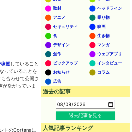
取材
ヘッドライン
アニメ
乗り物
セキュリティ
映画
食
生き物
デザイン
マンガ
創作
ウェブアプリ
ピックアップ
インタビュー
で稼働
していること
くなっていることを
お知らせ
コラム
ータも合わせて公開さ
広告
声が挙がっていま
過去の記事
過去記事を見る
人気記事ランキング
トのCortanaに