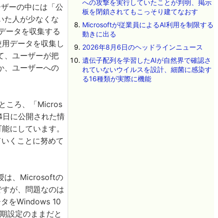
への攻撃を実行していたことが判明、掲示
ユーザーの中には「公
板を閉鎖されてもこっそり建てなおす
いた人が少なくな
Microsoftが従業員によるAI利用を制限する
0がデータを収集する
動きに出る
の使用データを収集し
2026年8月6日のヘッドラインニュース
て、ユーザーが把
遺伝子配列を学習したAIが自然界で確認さ
か、ユーザーへの
れていないウイルスを設計、細菌に感染す
る16種類が実際に機能
ところ、「Micros
月4日に公開された情
を可能にしています。
ていくことに努めて
は、Microsoftの
うですが、問題なのは
Windows 10
初期設定のままだと