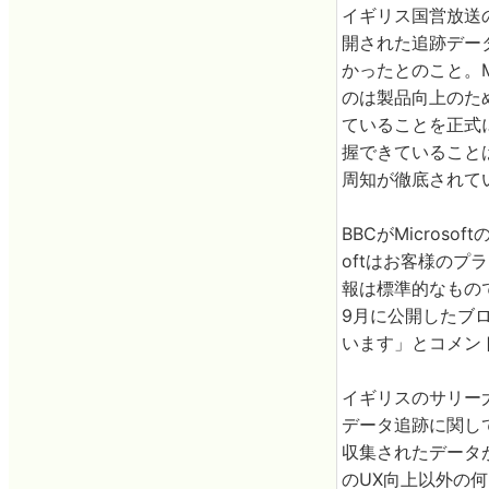
イギリス国営放送の
開された追跡デー
かったとのこと。Mi
のは製品向上のため
ていることを正式
握できていること
周知が徹底されて
BBCがMicros
oftはお客様のプ
報は標準的なもので
9月に公開したブ
います」とコメン
イギリスのサリー
データ追跡に関して
収集されたデータがど
のUX向上以外の