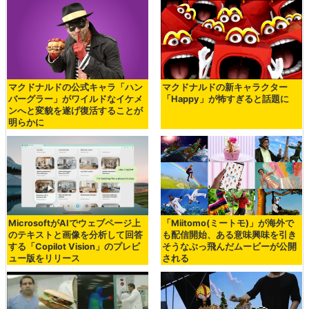
マクドナルドの公式キャラ「ハン
マクドナルドの新キャラクター
バーグラー」がワイルドなイケメ
「Happy」が怖すぎると話題に
ンへと変貌を遂げ復活することが
明らかに
MicrosoftがAIでウェブページ上
「Miitomo(ミートモ)」が海外で
のテキストと画像を分析して回答
も配信開始、ある意味興味を引き
する「Copilot Vision」のプレビ
そうなぶっ飛んだムービーが公開
ュー版をリリース
される