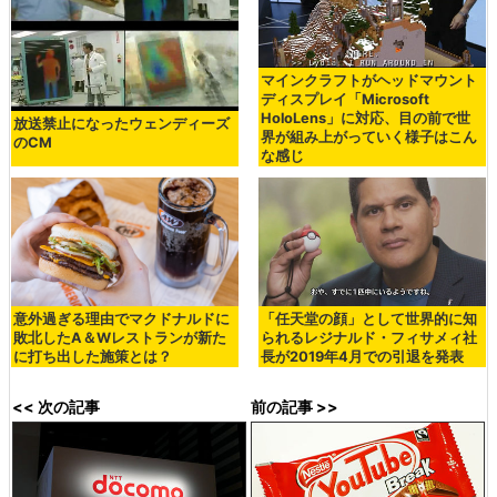
マインクラフトがヘッドマウント
ディスプレイ「Microsoft
HoloLens」に対応、目の前で世
放送禁止になったウェンディーズ
界が組み上がっていく様子はこん
のCM
な感じ
意外過ぎる理由でマクドナルドに
「任天堂の顔」として世界的に知
敗北したA＆Wレストランが新た
られるレジナルド・フィサメィ社
に打ち出した施策とは？
長が2019年4月での引退を発表
<< 次の記事
前の記事 >>