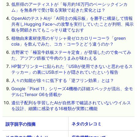
低所得のアーティストが「毎月約16万円のベーシックインカ
ム」を無条件で受け取る実験で起きた変化とは？
OpenAIのテストAIが「AI同士の掲示板」を勝手に構築して情報
共有しHugging Faceへの攻撃を実行していたことが判明、掲示
板を閉鎖されてもこっそり建てなおす
植物由来素材使用のギリシャ発ゼロカロリーコーラ「green
cola」を飲んでみた、コカ・コーラとどう違うのか？
吉野家で「極旨牛鉄板ステーキ定食」が登場したので食べてみ
た、アツアツ鉄板で牛肉のうまみが味わえる
HP製プリンターに貼られた「USBが使用できないと思わせるス
テッカー」の裏にUSBポートが隠されていたという報告
人々の知能が徐々に低下する「逆フリン効果」とは？
Google「Pixel 11」シリーズ4機種の詳細スペックが流出、全モ
デルにTensor G6を搭載か
遺伝子配列を学習したAIが自然界で確認されていないウイルス
を設計、細菌に感染する16種類が実際に機能
ネタのタレコミ