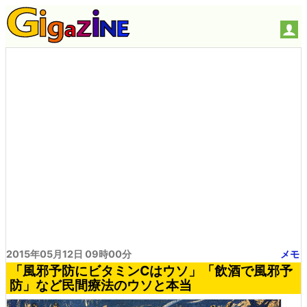
2015年05月12日 09時00分
メモ
「風邪予防にビタミンCはウソ」「飲酒で風邪予
防」など民間療法のウソと本当