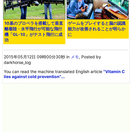
10基のプロペラを搭載して垂直
ゲームをプレイすると脳の認識
離着陸・水平飛行が可能な飛行
能力が改善されることが明らか
機「GL-10」がテスト飛行に成
に
功
2015年05月12日 09時00分30秒
in
メモ
, Posted by
darkhorse_log
You can read the machine translated English article
"Vitamin C
lies against cold prevention"…
.