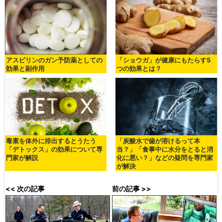
アスピリンのガン予防薬としての
「ショウガ」が健康にもたらす5
効果と副作用
つの効果とは？
毒素を体外に排出するとうたう
「炭酸水で歯が溶けるって本
「デトックス」の効果について専
当？」「食事中に水分をとると消
門家が解説
化に悪い？」などの疑問を専門家
が解決
<< 次の記事
前の記事 >>