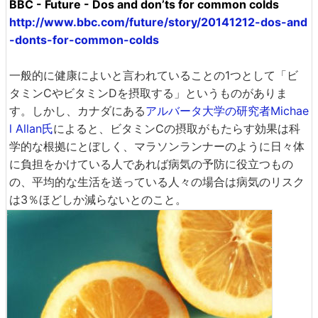
BBC - Future - Dos and don’ts for common colds
http://www.bbc.com/future/story/20141212-dos-and
-donts-for-common-colds
一般的に健康によいと言われていることの1つとして「ビ
タミンCやビタミンDを摂取する」というものがありま
す。しかし、カナダにある
アルバータ大学の研究者Michae
l Allan氏
によると、ビタミンCの摂取がもたらす効果は科
学的な根拠にとぼしく、マラソンランナーのように日々体
に負担をかけている人であれば病気の予防に役立つもの
の、平均的な生活を送っている人々の場合は病気のリスク
は3％ほどしか減らないとのこと。