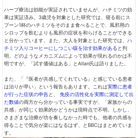
ハーブ療法は効能が実証されていませんが、ハチミツの効
果は実証済み。3歳児を対象とした研究では、寝る前にス
プーン1杯のハチミツをそのまま食べることで、風邪用の
シロップを飲むよりも風邪の症状を和らげることができる
と分かっています。また、大人を対象とした研究では、
ハ
チミツ入りコーヒーにしつこい咳を治す効果がある
と判
明。どのようなメカニズムによって効果が現れるのかは不
明ですが、「試す価値はある」とAllan氏は語りました。
また、「『医者が共感してくれている』と感じている患者
は治りが早い」という報告もあります。これは
実際に患者
が行った症状の申告
と、
免疫の活性化を実際に測定して出
た数値
の両方から分かっている事実ですが、「家族からの
共感」が同じく効果的かどうかは現時点で不明。しかし、
さまざまな治療が功を奏しなかった時でも、他者の共感を
得ることで気分が楽にはなるはず、とBBCはまとめていま
す。