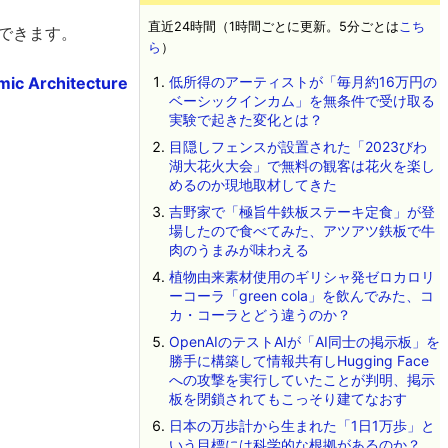
直近24時間（1時間ごとに更新。5分ごとは
こち
認できます。
ら
）
amic Architecture
低所得のアーティストが「毎月約16万円の
ベーシックインカム」を無条件で受け取る
実験で起きた変化とは？
目隠しフェンスが設置された「2023びわ
湖大花火大会」で無料の観客は花火を楽し
めるのか現地取材してきた
吉野家で「極旨牛鉄板ステーキ定食」が登
場したので食べてみた、アツアツ鉄板で牛
肉のうまみが味わえる
植物由来素材使用のギリシャ発ゼロカロリ
ーコーラ「green cola」を飲んでみた、コ
カ・コーラとどう違うのか？
OpenAIのテストAIが「AI同士の掲示板」を
勝手に構築して情報共有しHugging Face
への攻撃を実行していたことが判明、掲示
板を閉鎖されてもこっそり建てなおす
日本の万歩計から生まれた「1日1万歩」と
いう目標には科学的な根拠があるのか？