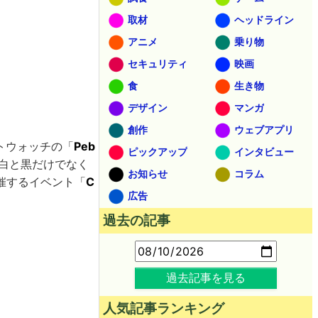
取材
ヘッドライン
アニメ
乗り物
セキュリティ
映画
食
生き物
デザイン
マンガ
創作
ウェブアプリ
マートウォッチの「
Peb
ピックアップ
インタビュー
に白と黒だけでなく
お知らせ
コラム
催するイベント「
C
広告
過去の記事
過去記事を見る
人気記事ランキング