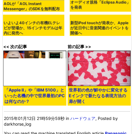
オーディオ規格「Eclipsa Audio」
AOLが「AOL Instant
を発表
Messenger」のSDKを無料配布
いよいよ40インチの有機ELテレ
新型iPod touchが発表か、Apple
ビが登場か、15インチモデルは年
が近日中に音楽関連のイベントを
内に発売へ
開催へ
<< 次の記事
前の記事 >>
「Apple II」や「IBM 5100」と
世界初の色が鮮やかに変化する
いった名機の中で世界最初のPC
Eインクで新たなる表現方法の
は何なのか？
扉が開く
2015年01月12日 21時59分59秒
in
ハードウェア
, Posted by
darkhorse_log
You can read the machine translated English article
Panasonic