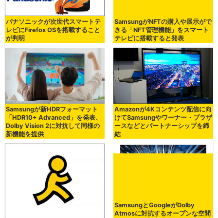
パナソニックが次世代スマートテ
SamsungがNFTの購入や展示がで
レビにFirefox OSを搭載すること
きる「NFT管理機能」をスマート
が判明
テレビに搭載すると発表
Samsungが新HDRフォーマット
Amazonが4Kコンテンツ配信に向
「HDR10+ Advanced」を発表、
けてSamsungやワーナー・ブラザ
Dolby Vision 2に対抗して同様の
ースなどとパートナーシップを締
新機能を提供
結
SamsungとGoogleがDolby
Atmosに対抗するオープンな空間