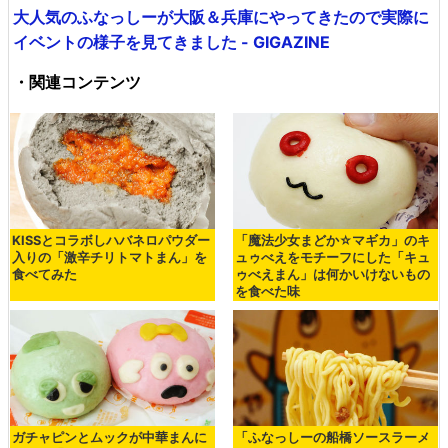
大人気のふなっしーが大阪＆兵庫にやってきたので実際に
イベントの様子を見てきました - GIGAZINE
・関連コンテンツ
KISSとコラボしハバネロパウダー
「魔法少女まどか☆マギカ」のキ
入りの「激辛チリトマトまん」を
ュゥべえをモチーフにした「キュ
食べてみた
ゥべえまん」は何かいけないもの
を食べた味
ガチャピンとムックが中華まんに
「ふなっしーの船橋ソースラーメ