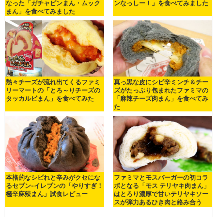
なった「ガチャピンまん・ムック
ンなっしー！」を食べてみました
まん」を食べてみました
熱々チーズが流れ出てくるファミ
真っ黒な皮にシビ辛ミンチ＆チー
リーマートの「とろ～りチーズの
ズがたっぷり包まれたファミマの
タッカルビまん」を食べてみた
「麻辣チーズ肉まん」を食べてみ
た
本格的なシビれと辛みがクセにな
ファミマとモスバーガーの初コラ
るセブン-イレブンの「やりすぎ！
ボとなる「モス テリヤキ肉まん」
極辛麻辣まん」試食レビュー
はとろり濃厚で甘いテリヤキソー
スが弾力あるひき肉と絡み合う