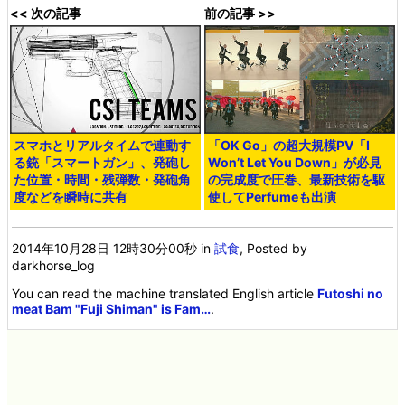
<< 次の記事
前の記事 >>
スマホとリアルタイムで連動す
「OK Go」の超大規模PV「I
る銃「スマートガン」、発砲し
Won’t Let You Down」が必見
た位置・時間・残弾数・発砲角
の完成度で圧巻、最新技術を駆
度などを瞬時に共有
使してPerfumeも出演
2014年10月28日 12時30分00秒
in
試食
, Posted by
darkhorse_log
You can read the machine translated English article
Futoshi no
meat Bam "Fuji Shiman" is Fam…
.