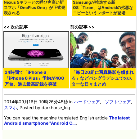
Nexus 5キラーとの呼び声高い新
Samsungが推進する新
スマホ「OnePlus One」が正式発
OS「Tizen」はAndroidの劣悪な
表される
コピーというレポートが登場
<< 次の記事
前の記事 >>
24時間で「iPhone 6」
「毎日20組に写真撮影を頼まれ
「iPhone 6 Plus」予約が400
る」などバングラデシュでのス
万台、過去最高記録を突破
ターな日々まとめ
2014年09月16日 10時26分45秒
in
ハードウェア
,
ソフトウェア
,
スマホ
, Posted by darkhorse_log
You can read the machine translated English article
The latest
Android smartphone "Android O…
.