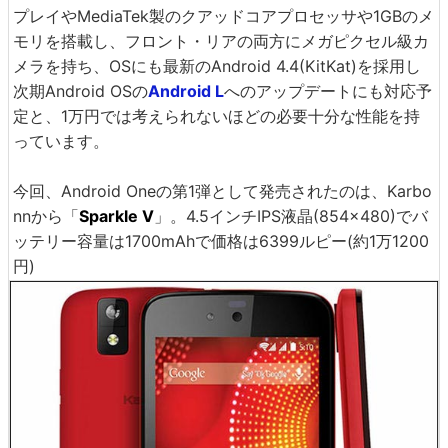
プレイやMediaTek製のクアッドコアプロセッサや1GBのメ
モリを搭載し、フロント・リアの両方にメガピクセル級カ
メラを持ち、OSにも最新のAndroid 4.4(KitKat)を採用し
次期Android OSの
Android L
へのアップデートにも対応予
定と、1万円では考えられないほどの必要十分な性能を持
っています。
今回、Android Oneの第1弾として発売されたのは、Karbo
nnから「
Sparkle V
」。4.5インチIPS液晶(854×480)でバ
ッテリー容量は1700mAhで価格は6399ルピー(約1万1200
円)