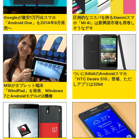
Googleが激安1万円台スマホ
圧倒的なコスパを誇るXiaomiスマ
「Android One」を2014年9月発
ホ「Mi 4i」は新興国市場を席巻し
売へ
そうなデキ
ついに64bitのAndroidスマホ
「HTC Desire 510」登場、ただ
しアプリは32bit
MSIがタブレット端末
「WindPad」を発表、Windows
7とAndroidモデルの2機種