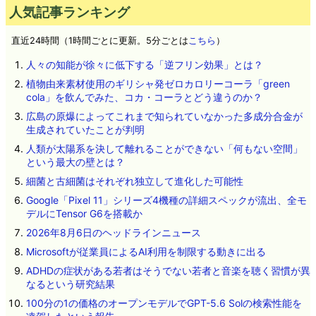
人気記事ランキング
直近24時間（1時間ごとに更新。5分ごとは
こちら
）
人々の知能が徐々に低下する「逆フリン効果」とは？
植物由来素材使用のギリシャ発ゼロカロリーコーラ「green
cola」を飲んでみた、コカ・コーラとどう違うのか？
広島の原爆によってこれまで知られていなかった多成分合金が
生成されていたことが判明
人類が太陽系を決して離れることができない「何もない空間」
という最大の壁とは？
細菌と古細菌はそれぞれ独立して進化した可能性
Google「Pixel 11」シリーズ4機種の詳細スペックが流出、全モ
デルにTensor G6を搭載か
2026年8月6日のヘッドラインニュース
Microsoftが従業員によるAI利用を制限する動きに出る
ADHDの症状がある若者はそうでない若者と音楽を聴く習慣が異
なるという研究結果
100分の1の価格のオープンモデルでGPT-5.6 Solの検索性能を