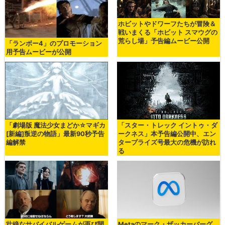
ホビットやドワーフたちが冒険＆
戦いまくる「ホビット スマウグの
荒らし場」予告編ムービー公開
「ランボー4」のプロモーション
用予告ムービーが公開
「劇場版 魔法少女まどか☆マギカ
「スター・トレック イントゥ・ダ
[新編]叛逆の物語」最新90秒予告
ークネス」本予告編公開中、エン
編解禁
タープライズ号最大の危機が訪れ
る
壮絶なサバイバルゲームが再び開
Metaのマーク・ザッカーバーグ