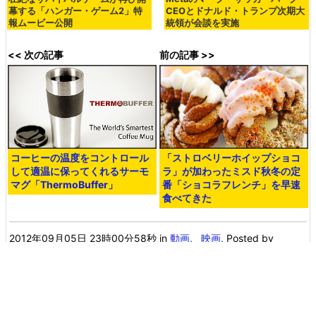
幕する「ハンガー・ゲーム2」特
CEOとドナルド・トランプ次期大
報ムービー公開
統領が会談を実施
<< 次の記事
前の記事 >>
コーヒーの温度をコントロール
「ストロベリーホイップショコ
して適温に保ってくれるサーモ
ラ」が加わったミスド秋冬の定
マグ「ThermoBuffer」
番「ショコラフレンチ」を早速
食べてきた
2012年09月05日 23時00分58秒
in
動画
,
映画
, Posted by
logc_nt
You can read the machine translated English article
Movie 'I
Declare War' where children pla…
.