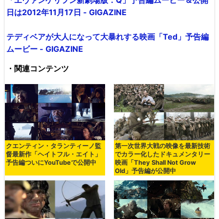
「ヱヴァンゲリヲン新劇場版：Q」予告編ムービー＆公開
日は2012年11月17日 - GIGAZINE
テディベアが大人になって大暴れする映画「Ted」予告編
ムービー - GIGAZINE
・関連コンテンツ
クエンティン・タランティーノ監
第一次世界大戦の映像を最新技術
督最新作「ヘイトフル・エイト」
でカラー化したドキュメンタリー
予告編ついにYouTubeで公開中
映画「They Shall Not Grow
Old」予告編が公開中