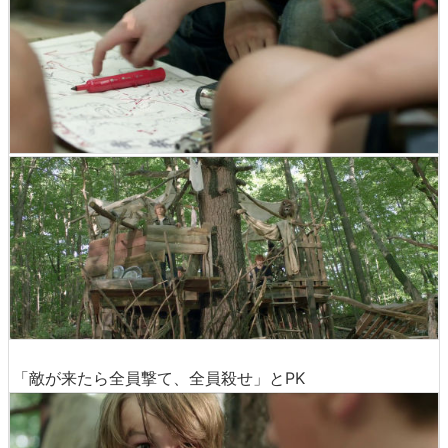
「敵が来たら全員撃て、全員殺せ」とPK