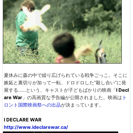
夏休みに森の中で繰り広げられている戦争ごっこ。そこに
嫉妬と裏切りが加って一転、ドロドロした“殺し合い”に発
展する……という、キャストが子どもばかりの映画「
I Decl
are War
」の高画質な予告編が公開されました。映画は
ト
ロント国際映画祭への出品
が決まっています。
I DECLARE WAR
http://www.ideclarewar.ca/