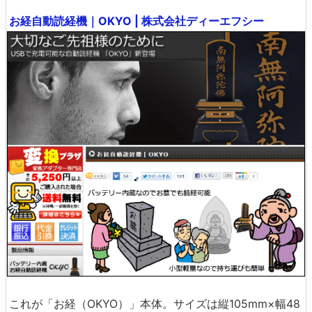
お経自動読経機｜OKYO | 株式会社ディーエフシー
これが「お経（OKYO）」本体。サイズは縦105mm×幅48