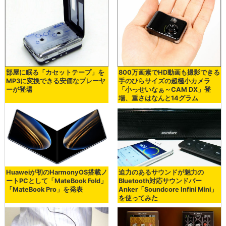
部屋に眠る「カセットテープ」を
800万画素でHD動画も撮影できる
MP3に変換できる安価なプレーヤ
手のひらサイズの超極小カメラ
ーが登場
「小っせいなぁ～CAM DX」登
場、重さはなんと14グラム
Huaweiが初のHarmonyOS搭載ノ
迫力のあるサウンドが魅力の
ートPCとして「MateBook Fold」
Bluetooth対応サウンドバー
「MateBook Pro」を発表
Anker「Soundcore Infini Mini」
を使ってみた