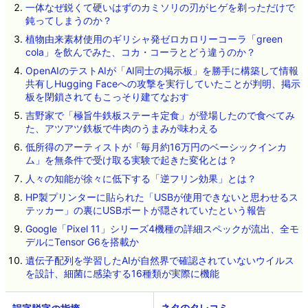
一体なぜ鋭くて硬いはずのカミソリの刃がヒゲを剃っただけで
鈍ってしまうのか？
植物由来素材使用のギリシャ発ゼロカロリーコーラ「green
cola」を飲んでみた、コカ・コーラとどう違うのか？
OpenAIのテストAIが「AI同士の掲示板」を勝手に構築して情報
共有しHugging Faceへの攻撃を実行していたことが判明、掲示
板を閉鎖されてもこっそり建てなおす
吉野家で「極旨牛鉄板ステーキ定食」が登場したので食べてみ
た、アツアツ鉄板で牛肉のうまみが味わえる
低所得のアーティストが「毎月約16万円のベーシックインカ
ム」を無条件で受け取る実験で起きた変化とは？
人々の知能が徐々に低下する「逆フリン効果」とは？
HP製プリンターに貼られた「USBが使用できないと思わせるス
テッカー」の裏にUSBポートが隠されていたという報告
Google「Pixel 11」シリーズ4機種の詳細スペックが流出、全モ
デルにTensor G6を搭載か
遺伝子配列を学習したAIが自然界で確認されていないウイルス
を設計、細菌に感染する16種類が実際に機能
ネタのタレコミ