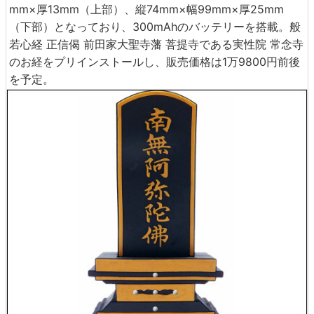
mm×厚13mm（上部）、縦74mm×幅99mm×厚25mm
（下部）となっており、300mAhのバッテリーを搭載。般
若心経 正信偈 前田家大聖寺藩 菩提寺である実性院 常念寺
のお経をプリインストールし、販売価格は1万9800円前後
を予定。