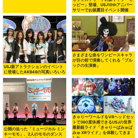
ッピー」登場、USJ10thアニバー
サリーでお披露目イベント開催
さまざまな曲をワンピースキャラ
が目の前で演奏してくれる「ブル
ックの生演奏」
USJ新アトラクションのイベント
に登場したAKB48の写真いろいろ
きゃりーワールドをVRヘッドセッ
トで360度体感できるUSJの世界
最新鋭ライド「きゃりーぱみゅぱ
公開の迫った「ミュージカル ミン
みゅ XRライド」を体験してきま
キーモモ」、2人のモモのダンス
した