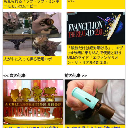
も見られる「ラブ・ラブ・ミンキ
ーモモ」のムービー
「綾波だけは絶対助ける」、エヴ
ァ4号機に乗り込んで使徒と戦う
USJのライド「エヴァンゲリオ
人が中に入って操る恐竜ロボ
ン・ザ・リアル4D: 2.0」
<< 次の記事
前の記事 >>