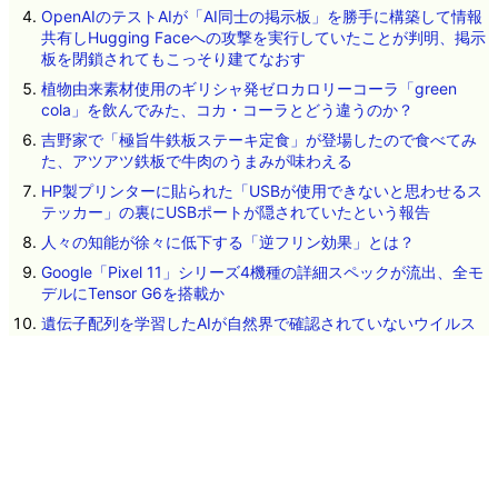
OpenAIのテストAIが「AI同士の掲示板」を勝手に構築して情報
共有しHugging Faceへの攻撃を実行していたことが判明、掲示
板を閉鎖されてもこっそり建てなおす
植物由来素材使用のギリシャ発ゼロカロリーコーラ「green
cola」を飲んでみた、コカ・コーラとどう違うのか？
吉野家で「極旨牛鉄板ステーキ定食」が登場したので食べてみ
た、アツアツ鉄板で牛肉のうまみが味わえる
HP製プリンターに貼られた「USBが使用できないと思わせるス
テッカー」の裏にUSBポートが隠されていたという報告
人々の知能が徐々に低下する「逆フリン効果」とは？
Google「Pixel 11」シリーズ4機種の詳細スペックが流出、全モ
デルにTensor G6を搭載か
遺伝子配列を学習したAIが自然界で確認されていないウイルス
を設計、細菌に感染する16種類が実際に機能
ネタのタレコミ
その他のお問い合わせ
広告掲載について