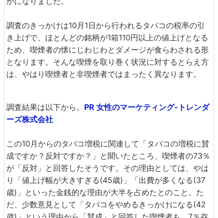
かになりました。
調査のきっかけは10月1日から行われるタバコの税率の引
き上げで、ほとんどの銘柄が1箱110円以上の値上げとなる
ため、喫煙者の懐にじわじわとダメージが食らわされる形
となります。そんな喫煙を取り巻く状況に対するとらえ方
は、やはり喫煙者と非喫煙者ではまったく異なります。
調査結果は以下から。
PR 女性のマーケティング-トレンダ
ーズ株式会社
この10月からのタバコ増税に関連して「タバコの増税に賛
成ですか？反対ですか？」と聞いたところ、喫煙者の73％
が「反対」と回答したそうです。その理由としては、やは
り「値上げ幅が大きすぎる(45歳)」「出費が多くなる(37
歳)」といった金銭的な理由が大半を占めたとのこと。た
だ、少数意見として「タバコをやめるきっかけになる(42
歳)」という理由から「賛成」と回答した喫煙者も、7％存