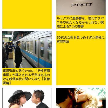
ソーシャルゲームで課金経験のあ
る人の6割は課金を反省・後悔し
ている
ルックスに悪影響も、思わずタバ
コをやめたくなるかもしれない喫
煙による7つの弊害
痴漢冤罪を防ぐために「男性専用
50代の女性を見つめすぎた男性に
車両」が導入される予定はあるの
有罪判決
かを鉄道会社に聞いてみた【首都
圏編】