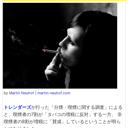
by
Martin Neuhof | martin-neuhof.com
トレンダーズ
が行った「分煙・喫煙に関する調査」による
と、喫煙者の7割が「タバコの増税に反対」する一方、 非
喫煙者の8割が増税に「賛成」しているということが明ら