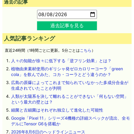
過去の記事
過去記事を見る
人気記事ランキング
直近24時間（1時間ごとに更新。5分ごとは
こちら
）
人々の知能が徐々に低下する「逆フリン効果」とは？
植物由来素材使用のギリシャ発ゼロカロリーコーラ「green
cola」を飲んでみた、コカ・コーラとどう違うのか？
広島の原爆によってこれまで知られていなかった多成分合金が
生成されていたことが判明
人類が太陽系を決して離れることができない「何もない空間」
という最大の壁とは？
細菌と古細菌はそれぞれ独立して進化した可能性
Google「Pixel 11」シリーズ4機種の詳細スペックが流出、全モ
デルにTensor G6を搭載か
2026年8月6日のヘッドラインニュース