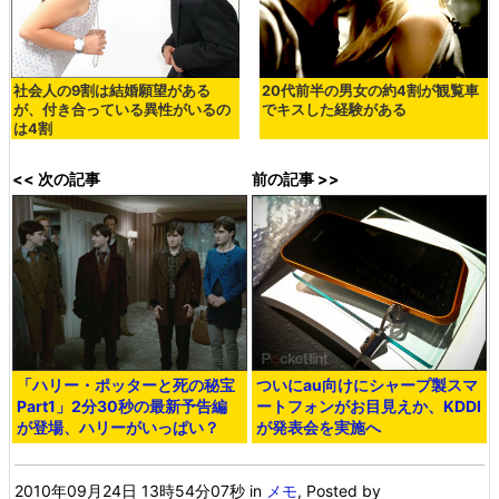
社会人の9割は結婚願望がある
20代前半の男女の約4割が観覧車
が、付き合っている異性がいるの
でキスした経験がある
は4割
<< 次の記事
前の記事 >>
「ハリー・ポッターと死の秘宝
ついにau向けにシャープ製スマ
Part1」2分30秒の最新予告編
ートフォンがお目見えか、KDDI
が登場、ハリーがいっぱい？
が発表会を実施へ
2010年09月24日 13時54分07秒
in
メモ
, Posted by