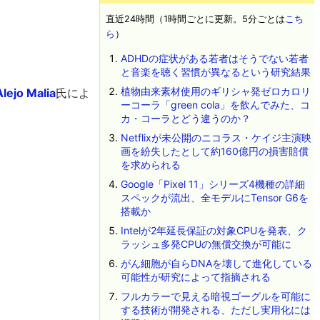
直近24時間（1時間ごとに更新。5分ごとは
こち
ら
）
ADHDの症状がある若者はそうでない若者
と音楽を聴く習慣が異なるという研究結果
植物由来素材使用のギリシャ発ゼロカロリ
Alejo Malia
氏によ
ーコーラ「green cola」を飲んでみた、コ
カ・コーラとどう違うのか？
Netflixが未公開のニコラス・ケイジ主演映
画を紛失したとして約160億円の損害賠償
を求められる
Google「Pixel 11」シリーズ4機種の詳細
スペックが流出、全モデルにTensor G6を
搭載か
Intelが2年延長保証の対象CPUを発表、ク
ラッシュ多発CPUの無償交換が可能に
がん細胞が自らDNAを壊して進化している
可能性が研究によって指摘される
フルカラーで見える暗視ゴーグルを可能に
する技術が開発される、ただし実用化には