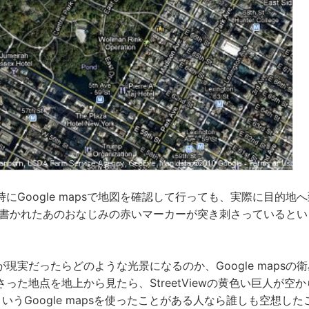
にGoogle mapsで地図を確認して行っても、実際に目的地
と書かれたあのおなじみの赤いマーカーが突き刺さっているとい
現実だったらどのような光景になるのか、Google mapsの
った地点を地上から見たら、StreetViewの黄色い巨人が空
いうGoogle mapsを使ったことがある人なら誰しも空想し