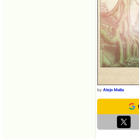
by
Alejo Malia