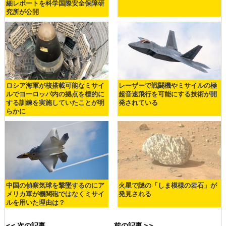
細レポートを科学国際安全保障研
究所が公開
ロシア海軍が核搭載可能なミサイ
レーザーで戦闘機やミサイルの極
ルでヨーロッパ内の拠点を標的に
超音速飛行を可能にする技術が開
する訓練を実施していたことが明
発されている
らかに
中国の偵察気球を撃墜するのにア
火星で謎の「しま模様の岩石」が
メリカ軍が機関砲ではなくミサイ
発見される
ルを用いた理由は？
<< 次の記事
前の記事 >>