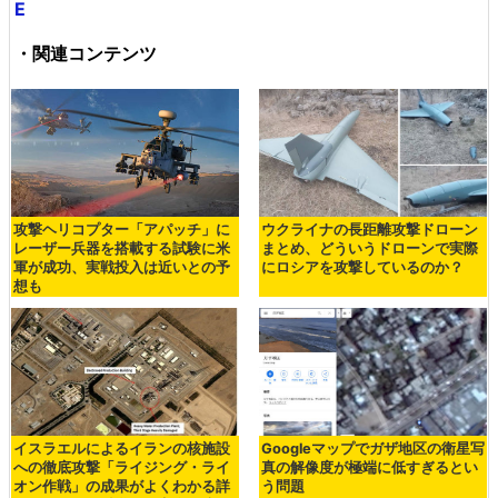
E
・関連コンテンツ
攻撃ヘリコプター「アパッチ」に
ウクライナの長距離攻撃ドローン
レーザー兵器を搭載する試験に米
まとめ、どういうドローンで実際
軍が成功、実戦投入は近いとの予
にロシアを攻撃しているのか？
想も
イスラエルによるイランの核施設
Googleマップでガザ地区の衛星写
への徹底攻撃「ライジング・ライ
真の解像度が極端に低すぎるとい
オン作戦」の成果がよくわかる詳
う問題