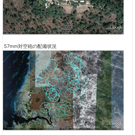
57mm対空砲の配備状況