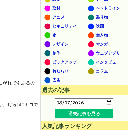
取材
ヘッドライン
アニメ
乗り物
セキュリティ
映画
食
生き物
デザイン
マンガ
創作
ウェブアプリ
ピックアップ
インタビュー
お知らせ
コラム
広告
こがれでもあるの
過去の記事
、時速140キロで
過去記事を見る
人気記事ランキング