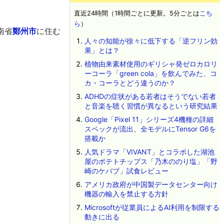
直近24時間（1時間ごとに更新。5分ごとは
こち
ら
）
南省
鄭州市
に住む
人々の知能が徐々に低下する「逆フリン効
果」とは？
植物由来素材使用のギリシャ発ゼロカロリ
ーコーラ「green cola」を飲んでみた、コ
カ・コーラとどう違うのか？
ADHDの症状がある若者はそうでない若者
と音楽を聴く習慣が異なるという研究結果
Google「Pixel 11」シリーズ4機種の詳細
スペックが流出、全モデルにTensor G6を
搭載か
人気ドラマ「VIVANT」とコラボした湖池
屋のポテトチップス「乃木ののり塩」「野
崎のケバブ」試食レビュー
アメリカ政府が中国製データセンター向け
機器の輸入を禁止する方針
Microsoftが従業員によるAI利用を制限する
動きに出る