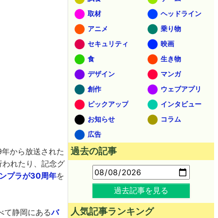
取材
ヘッドライン
アニメ
乗り物
セキュリティ
映画
食
生き物
デザイン
マンガ
創作
ウェブアプリ
ピックアップ
インタビュー
お知らせ
コラム
広告
過去の記事
79年から放送された
行われたり、記念グ
ンプラが30周年
を
過去記事を見る
人気記事ランキング
べて静岡にある
バ