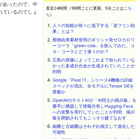
があったので、中
直近24時間（1時間ごとに更新。5分ごとは
こち
れているのでしょ
ら
）
人々の知能が徐々に低下する「逆フリン効
果」とは？
植物由来素材使用のギリシャ発ゼロカロリ
ーコーラ「green cola」を飲んでみた、コ
カ・コーラとどう違うのか？
広島の原爆によってこれまで知られていな
かった多成分合金が生成されていたことが
判明
Google「Pixel 11」シリーズ4機種の詳細
スペックが流出、全モデルにTensor G6を
搭載か
OpenAIのテストAIが「AI同士の掲示板」を
勝手に構築して情報共有しHugging Face
への攻撃を実行していたことが判明、掲示
板を閉鎖されてもこっそり建てなおす
細菌と古細菌はそれぞれ独立して進化した
可能性