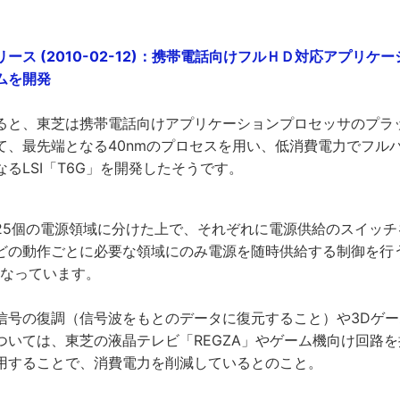
ース (2010-02-12)：携帯電話向けフルＨＤ対応アプリケ
ムを開発
ると、東芝は携帯電話向けアプリケーションプロセッサのプラ
て、最先端となる40nmのプロセスを用い、低消費電力でフル
るLSI「T6G」を開発したそうです。
を25個の電源領域に分けた上で、それぞれに電源供給のスイッ
どの動作ごとに必要な領域にのみ電源を随時供給する制御を行
となっています。
信号の復調（信号波をもとのデータに復元すること）や3Dゲ
ついては、東芝の液晶テレビ「REGZA」やゲーム機向け回路
用することで、消費電力を削減しているとのこと。