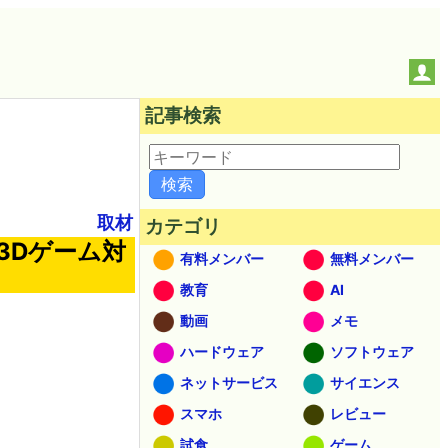
記事検索
取材
カテゴリ
3Dゲーム対
有料メンバー
無料メンバー
教育
AI
動画
メモ
ハードウェア
ソフトウェア
ネットサービス
サイエンス
スマホ
レビュー
試食
ゲーム