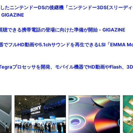
したニンテンドーDSの後継機「ニンテンドー3DS(スリーディー
GIGAZINE
聴できる携帯電話の登場に向けた準備が開始 - GIGAZINE
でフルHD動画や5.1chサウンドを再生できるLSI「EMMA Mo
代Tegraプロセッサを開発、モバイル機器でHD動画やFlash、