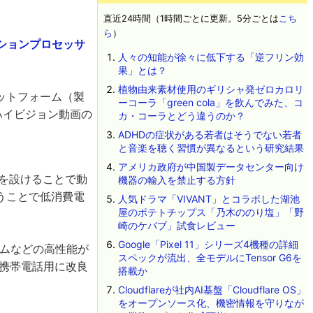
直近24時間（1時間ごとに更新。5分ごとは
こち
ら
）
ーションプロセッサ
人々の知能が徐々に低下する「逆フリン効
果」とは？
植物由来素材使用のギリシャ発ゼロカロリ
ットフォーム（製
ーコーラ「green cola」を飲んでみた、コ
ハイビジョン動画の
カ・コーラとどう違うのか？
ADHDの症状がある若者はそうでない若者
と音楽を聴く習慣が異なるという研究結果
アメリカ政府が中国製データセンター向け
チを設けることで動
機器の輸入を禁止する方針
うことで低消費電
人気ドラマ「VIVANT」とコラボした湖池
屋のポテトチップス「乃木ののり塩」「野
崎のケバブ」試食レビュー
Google「Pixel 11」シリーズ4機種の詳細
ームなどの高性能が
スペックが流出、全モデルにTensor G6を
を携帯電話用に改良
搭載か
Cloudflareが社内AI基盤「Cloudflare OS」
をオープンソース化、機密情報を守りなが