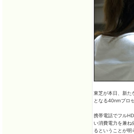
東芝が本日、新た
となる40nmプロ
携帯電話でフルH
い消費電力を兼ね
るということが明