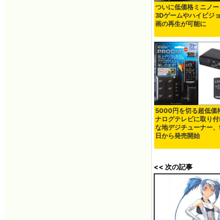
ついに低価格ミニノー
3Dゲームやハイビジ
画の再生が可能に
5000円を切る超低価
ナログテレビに取り付
な地デジチューナー、9
日から発売開始
<< 次の記事