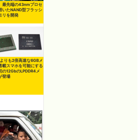
、最先端の43nmプロセ
用いたNAND型フラッシ
モリを開発
用よりも2倍高速な6GBメ
搭載スマホを可能にする
の12GbのLPDDR4メ
が登場