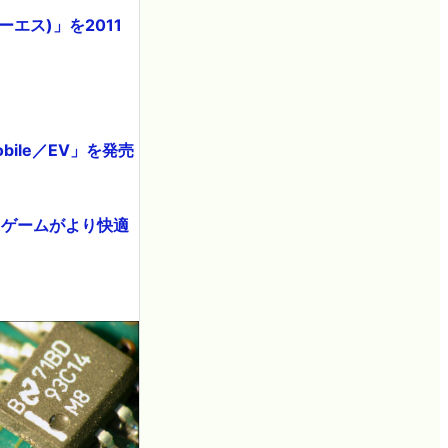
エス)」を2011
bile／EV」を発売
3Dゲームがより快適