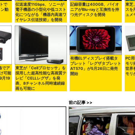
トで
伝送速度11Gbps、ソニーが
記録容量は400GB、パイオ
東芝
ョン動
電子機器の小型化や低コスト
ニアがBlu-rayと互換性を持
スを
化につながる「機器内高速ワ
つ光ディスクを開発
ュメ
イヤレス伝送技術」を開発
有機ELディスプレイ搭載タ
PC
ブレット「レグザタブレット
モリ
格でア
東芝が「Cellプロセッサ」を
AT570」が5月26日に発売
世界初
け可能
採用した超高性能な高画質テ
開始
モリ
月19
レビ「CELLレグザ」を発
表、8チャンネル同時連続録
画も可能に
前の記事 >>