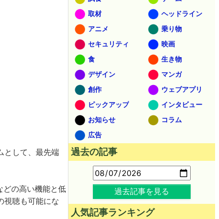
取材
ヘッドライン
アニメ
乗り物
セキュリティ
映画
食
生き物
デザイン
マンガ
創作
ウェブアプリ
ピックアップ
インタビュー
お知らせ
コラム
広告
過去の記事
ムとして、最先端
などの高い機能と低
過去記事を見る
の視聴も可能にな
人気記事ランキング