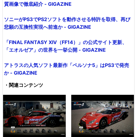
質画像で徹底紹介 - GIGAZINE
ソニーがPS3でPS2ソフトを動作させる特許を取得、再び
悲願の互換性実現へ前進か - GIGAZINE
「FINAL FANTASY XIV（FF14）」の公式サイト更新、
「エオルゼア」の世界を一挙公開 - GIGAZINE
アトラスの人気ソフト最新作「ペルソナ5」はPS3で発売
か - GIGAZINE
・関連コンテンツ