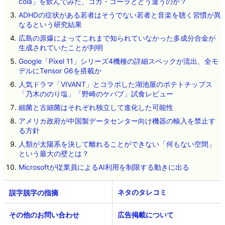
cola」を飲んでみた、コカ・コーラとどう違うのか？
ADHDの症状がある若者はそうでない若者と音楽を聴く習慣が異
なるという研究結果
広島の原爆によってこれまで知られていなかった多成分合金が
生成されていたことが判明
Google「Pixel 11」シリーズ4機種の詳細スペックが流出、全モ
デルにTensor G6を搭載か
人気ドラマ「VIVANT」とコラボした湖池屋のポテトチップス
「乃木ののり塩」「野崎のケバブ」試食レビュー
細菌と古細菌はそれぞれ独立して進化した可能性
アメリカ政府が中国製データセンター向け機器の輸入を禁止す
る方針
人類が太陽系を決して離れることができない「何もない空間」
という最大の壁とは？
Microsoftが従業員によるAI利用を制限する動きに出る
ネタのタレコミ
その他のお問い合わせ
広告掲載について