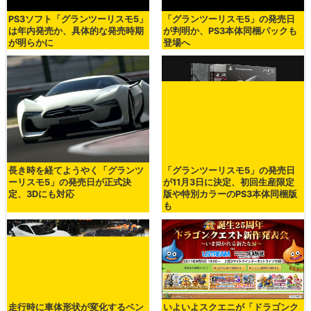
PS3ソフト「グランツーリスモ5」
「グランツーリスモ5」の発売日
は年内発売か、具体的な発売時期
が判明か、PS3本体同梱パックも
が明らかに
登場へ
長き時を経てようやく「グランツ
「グランツーリスモ5」の発売日
ーリスモ5」の発売日が正式決
が11月3日に決定、初回生産限定
定、3Dにも対応
版や特別カラーのPS3本体同梱版
も
走行時に車体形状が変化するベン
いよいよスクエニが「ドラゴンク