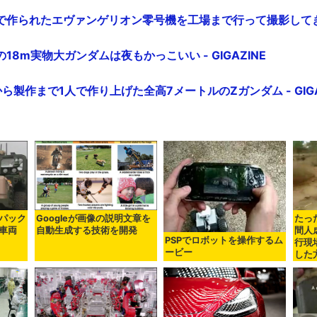
作られたエヴァンゲリオン零号機を工場まで行って撮影してきた -
8m実物大ガンダムは夜もかっこいい - GIGAZINE
ら製作まで1人で作り上げた全高7メートルのZガンダム - GIGA
パック
Googleが画像の説明文章を
たっ
車両
自動生成する技術を開発
間人
PSPでロボットを操作するム
行現
ービー
した