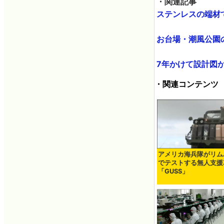
・関連記事
ステンレスの端材で
お台場・潮風公園の1
7年かけて設計図か
・関連コンテンツ
アメリカ海兵隊がリム
でテストする無人支援
「GUSS」