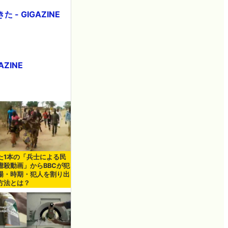
 GIGAZINE
ZINE
た1本の「兵士による民
虐殺動画」からBBCが犯
場・時期・犯人を割り出
方法とは？