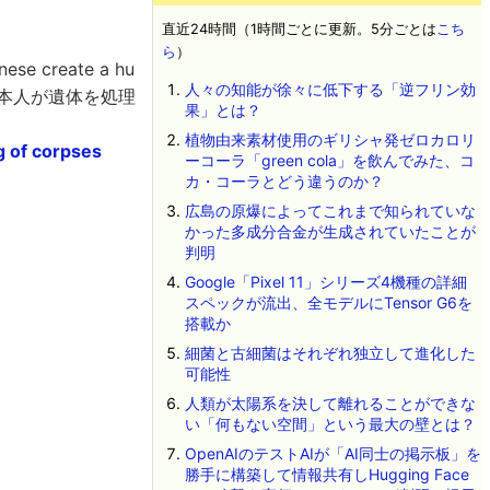
直近24時間（1時間ごとに更新。5分ごとは
こち
ら
）
reate a hu
人々の知能が徐々に低下する「逆フリン効
まるで日本人が遺体を処理
果」とは？
植物由来素材使用のギリシャ発ゼロカロリ
g of corpses
ーコーラ「green cola」を飲んでみた、コ
カ・コーラとどう違うのか？
広島の原爆によってこれまで知られていな
かった多成分合金が生成されていたことが
判明
Google「Pixel 11」シリーズ4機種の詳細
スペックが流出、全モデルにTensor G6を
搭載か
細菌と古細菌はそれぞれ独立して進化した
可能性
人類が太陽系を決して離れることができな
い「何もない空間」という最大の壁とは？
OpenAIのテストAIが「AI同士の掲示板」を
勝手に構築して情報共有しHugging Face