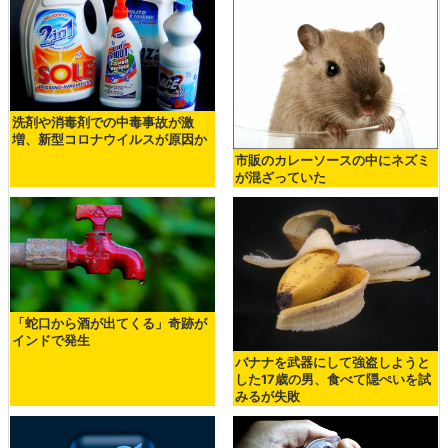
洗剤や消毒剤での中毒事故が激
増、新型コロナウイルスが原因か
市販のカレーソースの中にネズミ
が混ざっていた
「蛇口から酒が出てくる」奇跡が
インドで発生
バナナを武器にして強盗しようと
した17歳の男、食べて隠ぺいを試
みるが失敗