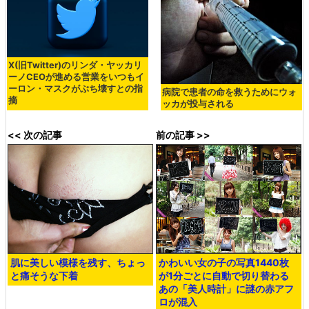
X(旧Twitter)のリンダ・ヤッカリ
ーノCEOが進める営業をいつもイ
ーロン・マスクがぶち壊すとの指
病院で患者の命を救うためにウォ
摘
ッカが投与される
<< 次の記事
前の記事 >>
肌に美しい模様を残す、ちょっ
かわいい女の子の写真1440枚
と痛そうな下着
が1分ごとに自動で切り替わる
あの「美人時計」に謎の赤アフ
ロが混入