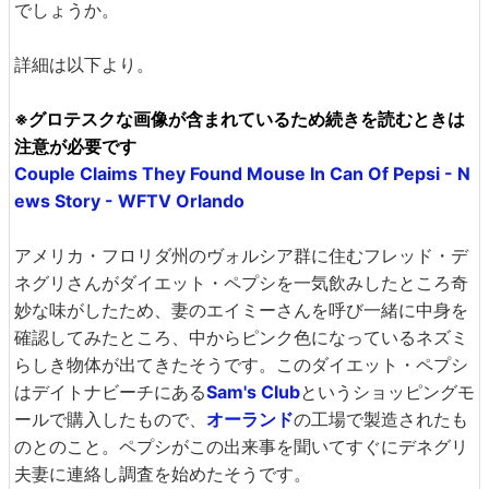
でしょうか。
詳細は以下より。
※グロテスクな画像が含まれているため続きを読むときは
注意が必要です
Couple Claims They Found Mouse In Can Of Pepsi - N
ews Story - WFTV Orlando
アメリカ・フロリダ州のヴォルシア群に住むフレッド・デ
ネグリさんがダイエット・ペプシを一気飲みしたところ奇
妙な味がしたため、妻のエイミーさんを呼び一緒に中身を
確認してみたところ、中からピンク色になっているネズミ
らしき物体が出てきたそうです。このダイエット・ペプシ
はデイトナビーチにある
Sam's Club
というショッピングモ
ールで購入したもので、
オーランド
の工場で製造されたも
のとのこと。ペプシがこの出来事を聞いてすぐにデネグリ
夫妻に連絡し調査を始めたそうです。