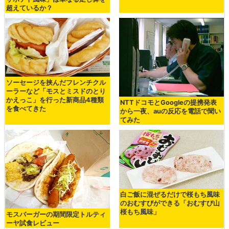
超えているか？
ソーセージを挟んだフレンチクル
ーラーなど「モスとミスドのとり
かえっこ」を行った新商品4種類
NTTドコモとGoogleの提携発表
を食べてきた
から一夜、auの反応を電話で聞い
てみた
白ご飯に混ぜるだけで桜もち風味
のおむすびができる「おむすび山
桜もち風味」
モスバーガーの期間限定トルティ
ーヤ試食レビュー