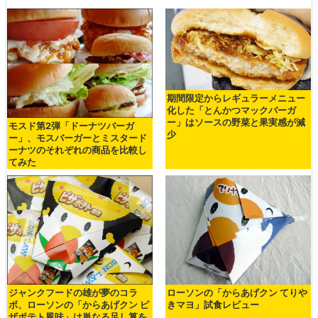
期間限定からレギュラーメニュー
化した「とんかつマックバーガ
ー」はソースの野菜と果実感が減
モスド第2弾「ドーナツバーガ
少
ー」、モスバーガーとミスタード
ーナツのそれぞれの商品を比較し
てみた
ジャンクフードの雄が夢のコラ
ローソンの「からあげクン てりや
ボ、ローソンの「からあげクン ピ
きマヨ」試食レビュー
ザポテト風味」は単なる足し算を