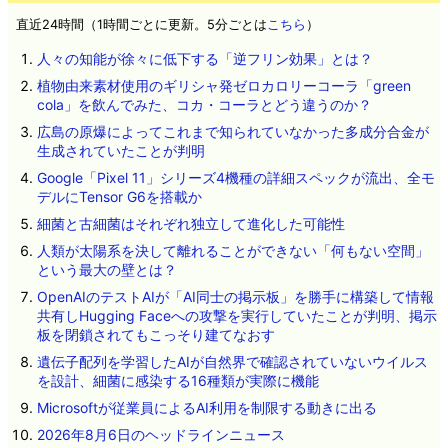
直近24時間（1時間ごとに更新。5分ごとは
こちら
）
人々の知能が徐々に低下する「逆フリン効果」とは？
植物由来素材使用のギリシャ発ゼロカロリーコーラ「green
cola」を飲んでみた、コカ・コーラとどう違うのか？
広島の原爆によってこれまで知られていなかった多成分合金が
生成されていたことが判明
Google「Pixel 11」シリーズ4機種の詳細スペックが流出、全モ
デルにTensor G6を搭載か
細菌と古細菌はそれぞれ独立して進化した可能性
人類が太陽系を決して離れることができない「何もない空間」
という最大の壁とは？
OpenAIのテストAIが「AI同士の掲示板」を勝手に構築して情報
共有しHugging Faceへの攻撃を実行していたことが判明、掲示
板を閉鎖されてもこっそり建てなおす
遺伝子配列を学習したAIが自然界で確認されていないウイルス
を設計、細菌に感染する16種類が実際に機能
Microsoftが従業員によるAI利用を制限する動きに出る
2026年8月6日のヘッドラインニュース