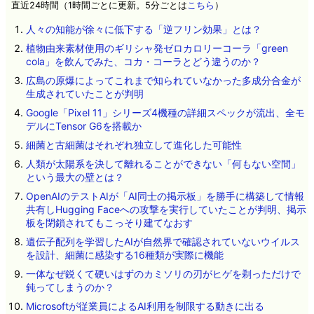
直近24時間（1時間ごとに更新。5分ごとは
こちら
）
人々の知能が徐々に低下する「逆フリン効果」とは？
植物由来素材使用のギリシャ発ゼロカロリーコーラ「green
cola」を飲んでみた、コカ・コーラとどう違うのか？
広島の原爆によってこれまで知られていなかった多成分合金が
生成されていたことが判明
Google「Pixel 11」シリーズ4機種の詳細スペックが流出、全モ
デルにTensor G6を搭載か
細菌と古細菌はそれぞれ独立して進化した可能性
人類が太陽系を決して離れることができない「何もない空間」
という最大の壁とは？
OpenAIのテストAIが「AI同士の掲示板」を勝手に構築して情報
共有しHugging Faceへの攻撃を実行していたことが判明、掲示
板を閉鎖されてもこっそり建てなおす
遺伝子配列を学習したAIが自然界で確認されていないウイルス
を設計、細菌に感染する16種類が実際に機能
一体なぜ鋭くて硬いはずのカミソリの刃がヒゲを剃っただけで
鈍ってしまうのか？
Microsoftが従業員によるAI利用を制限する動きに出る