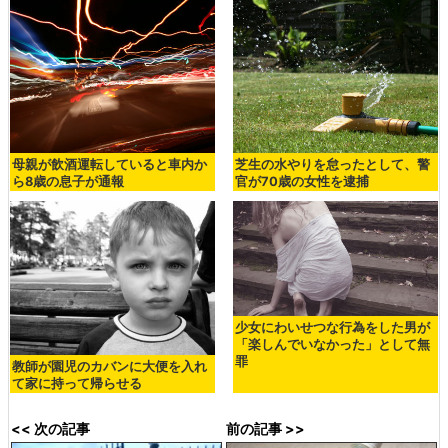
母親が飲酒運転していると車内か
芝生の水やりを怠ったとして、警
ら8歳の息子が通報
官が70歳の女性を逮捕
少女にわいせつな行為をした男が
「楽しんでいなかった」として無
罪
教師が園児のカバンに大便を入れ
て家に持って帰らせる
<< 次の記事
前の記事 >>