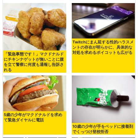
Twitchにまん延する性的ハラスメ
ントの存在が明らかに、具体的な
対処を求めるボイコットも広がる
「緊急事態です！」マクドナルド
にチキンナゲットが無いことに腹
を立て警察に何度も通報し告訴さ
れる
5歳の少年がマクドナルドを求め
て緊急ダイヤルに電話
10歳の少年が手をベッドに接着剤
でくっつけ登校拒否