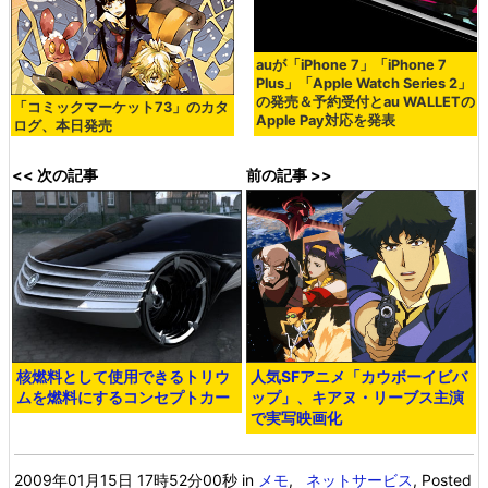
auが「iPhone 7」「iPhone 7
Plus」「Apple Watch Series 2」
の発売＆予約受付とau WALLETの
「コミックマーケット73」のカタ
Apple Pay対応を発表
ログ、本日発売
<< 次の記事
前の記事 >>
核燃料として使用できるトリウ
人気SFアニメ「カウボーイビバ
ムを燃料にするコンセプトカー
ップ」、キアヌ・リーブス主演
で実写映画化
2009年01月15日 17時52分00秒
in
メモ
,
ネットサービス
, Posted