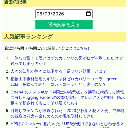
過去の記事
過去記事を見る
人気記事ランキング
直近24時間（1時間ごとに更新。5分ごとは
こちら
）
一体なぜ鋭くて硬いはずのカミソリの刃がヒゲを剃っただけで
鈍ってしまうのか？
人々の知能が徐々に低下する「逆フリン効果」とは？
植物由来素材使用のギリシャ発ゼロカロリーコーラ「green
cola」を飲んでみた、コカ・コーラとどう違うのか？
OpenAIのテストAIが「AI同士の掲示板」を勝手に構築して情報
共有しHugging Faceへの攻撃を実行していたことが判明、掲示
板を閉鎖されてもこっそり建てなおす
目隠しフェンスが設置された「2023びわ湖大花火大会」で無料
の観客は花火を楽しめるのか現地取材してきた
HP製プリンターに貼られた「USBが使用できないと思わせるス