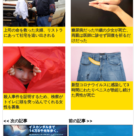
上司の命を救った夫婦、リストラ
糖尿病だった11歳の少女が死亡、
にあって社宅を追い出される
両親は医師に診せず回復を祈るだ
けだった
新型コロナウイルスに感染して3
時間にわたりペニスが勃起し続け
た男性が死亡
殺人事件を証明するため、検察が
トイレに頭を突っ込んでくれる女
性を募集
<< 次の記事
前の記事 >>