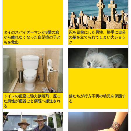
タイのスパイダーマンが3階の窓
死を目前にした男性、勝手に自分
から離れなくなった自閉症の子ど
の墓を立てられてしまい大ショッ
もを救出
ク
トイレの便座に強力接着剤、座っ
猫たちが行方不明の幼児を保護す
た男性が便器ごと病院へ搬送され
る
る