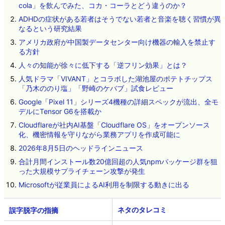
cola」を飲んでみた、コカ・コーラとどう違うのか？
ADHDの症状がある若者はそうでない若者と音楽を聴く習慣が異
なるという研究結果
アメリカ政府が中国製データセンター向け機器の輸入を禁止す
る方針
人々の知能が徐々に低下する「逆フリン効果」とは？
人気ドラマ「VIVANT」とコラボした湖池屋のポテトチップス
「乃木ののり塩」「野崎のケバブ」試食レビュー
Google「Pixel 11」シリーズ4機種の詳細スペックが流出、全モ
デルにTensor G6を搭載か
Cloudflareが社内AI基盤「Cloudflare OS」をオープンソース
化、機密情報を守りながら業務アプリを作成可能に
2026年8月5日のヘッドラインニュース
合計月間インストール数20億回超の人気npmパッケージ群を狙
った大規模サプライチェーン攻撃が発生
Microsoftが従業員によるAI利用を制限する動きに出る
ネタのタレコミ