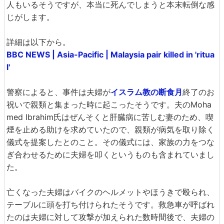
人もいるそうですが、本当に死んでしまうと本末転倒な感
じがします。
詳細は以下から。
BBC NEWS | Asia-Pacific | Malaysia pair killed in 'ritua
l'
警察によると、事件は夫婦が
イスラム教の断食月
終了のお
祝いで親類と集まった時に起こったそうです。夫のMoha
med Ibrahim氏はぜんそくと肝臓病に苦しむ妻のため、喫
煙を止める助けを求めていたので、親類が病気を取り除く
儀式を提案したとのこと。その儀式には、家族の力をつな
ぎ合わせるために夫婦を叩くというものも含まれていまし
た。
亡くなった夫婦はバイクのヘルメットやほうきで殴られ、
テーブルに頭を打ち付けられたそうです。救急車が呼ばれ
たのは夫婦に対して攻撃が加えられた数時間後で、夫婦の