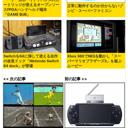
ートリッジが使えるオープンソー
正常に動作するのか分からないゾ
スFPGAハンドヘルド端末
ンビ・スーパーファミコン
「GAME BUB」
Switchを64に挿して使える自作
Xbox 360でNESを動かし「スー
の改造ドック「Nintendo Switch
パーマリオブラザーズ3」を遊ぶ
64 dock」が登場
ムービー
<< 次の記事
前の記事 >>