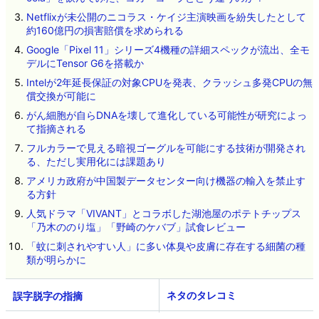
Netflixが未公開のニコラス・ケイジ主演映画を紛失したとして
約160億円の損害賠償を求められる
Google「Pixel 11」シリーズ4機種の詳細スペックが流出、全モ
デルにTensor G6を搭載か
Intelが2年延長保証の対象CPUを発表、クラッシュ多発CPUの無
償交換が可能に
がん細胞が自らDNAを壊して進化している可能性が研究によっ
て指摘される
フルカラーで見える暗視ゴーグルを可能にする技術が開発され
る、ただし実用化には課題あり
アメリカ政府が中国製データセンター向け機器の輸入を禁止す
る方針
人気ドラマ「VIVANT」とコラボした湖池屋のポテトチップス
「乃木ののり塩」「野崎のケバブ」試食レビュー
「蚊に刺されやすい人」に多い体臭や皮膚に存在する細菌の種
類が明らかに
ネタのタレコミ