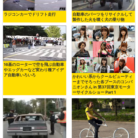
ラジコンカーでドリフト走行
自動車のパーツをリサイクルして
製作した火を噴く犬の乗り物
16基のローターで空を飛ぶ自動車
やエッグカーなど変わり種アイデ
ア自動車いろいろ
かわいい系からクールビューティ
ーまでそろった各ブースのコンパ
ニオンさん in 第37回東京モータ
ーサイクルショー Part 1