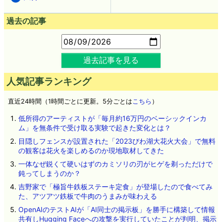
過去の記事
過去記事を見る
人気記事ランキング
直近24時間（1時間ごとに更新。5分ごとは
こちら
）
低所得のアーティストが「毎月約16万円のベーシックインカ
ム」を無条件で受け取る実験で起きた変化とは？
目隠しフェンスが設置された「2023びわ湖大花火大会」で無料
の観客は花火を楽しめるのか現地取材してきた
一体なぜ鋭くて硬いはずのカミソリの刃がヒゲを剃っただけで
鈍ってしまうのか？
吉野家で「極旨牛鉄板ステーキ定食」が登場したので食べてみ
た、アツアツ鉄板で牛肉のうまみが味わえる
OpenAIのテストAIが「AI同士の掲示板」を勝手に構築して情報
共有しHugging Faceへの攻撃を実行していたことが判明、掲示