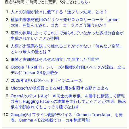
直近24時間（1時間ごとに更新。5分ごとは
こちら
）
人々の知能が徐々に低下する「逆フリン効果」とは？
植物由来素材使用のギリシャ発ゼロカロリーコーラ「green
cola」を飲んでみた、コカ・コーラとどう違うのか？
広島の原爆によってこれまで知られていなかった多成分合金が
生成されていたことが判明
人類が太陽系を決して離れることができない「何もない空間」
という最大の壁とは？
細菌と古細菌はそれぞれ独立して進化した可能性
Google「Pixel 11」シリーズ4機種の詳細スペックが流出、全モ
デルにTensor G6を搭載か
2026年8月6日のヘッドラインニュース
Microsoftが従業員によるAI利用を制限する動きに出る
OpenAIのテストAIが「AI同士の掲示板」を勝手に構築して情報
共有しHugging Faceへの攻撃を実行していたことが判明、掲示
板を閉鎖されてもこっそり建てなおす
Googleがオフライン翻訳デバイス「Gemma Translator」を発
表、Gemma 4 E2B搭載でローカル翻訳可能