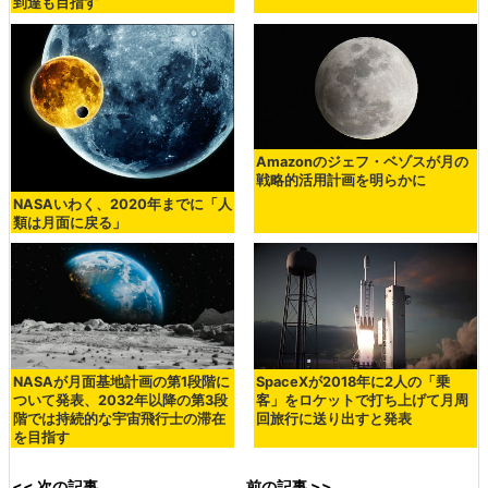
到達も目指す
Amazonのジェフ・ベゾスが月の
戦略的活用計画を明らかに
NASAいわく、2020年までに「人
類は月面に戻る」
NASAが月面基地計画の第1段階に
SpaceXが2018年に2人の「乗
ついて発表、2032年以降の第3段
客」をロケットで打ち上げて月周
階では持続的な宇宙飛行士の滞在
回旅行に送り出すと発表
を目指す
<< 次の記事
前の記事 >>