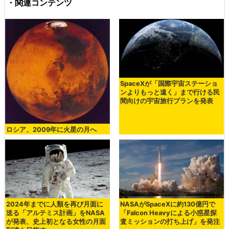
・関連コンテンツ
SpaceXが「国際宇宙ステーショ
ンよりもっと遠く」まで行ける民
間向けの宇宙旅行プランを発表
ロシア、2009年に火星の月へ
2024年までに人類を再び月面に
NASAがSpaceXに約130億円で
送る「アルテミス計画」をNASA
「Falcon Heavyによる小惑星探
が発表、史上初となる女性の月面
査ミッションの打ち上げ」を発注