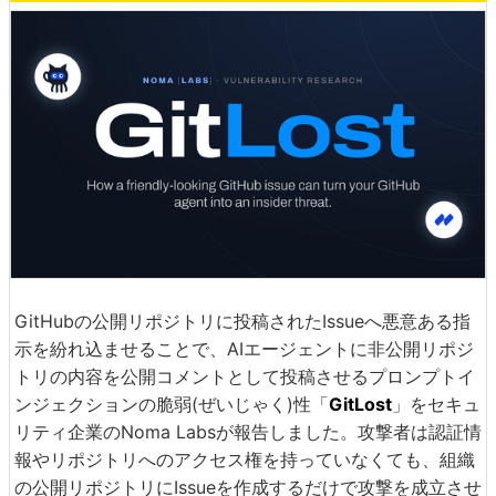
GitHubの公開リポジトリに投稿されたIssueへ悪意ある指
示を紛れ込ませることで、AIエージェントに非公開リポジ
トリの内容を公開コメントとして投稿させるプロンプトイ
ンジェクションの脆弱(ぜいじゃく)性「
GitLost
」をセキュ
リティ企業のNoma Labsが報告しました。攻撃者は認証情
報やリポジトリへのアクセス権を持っていなくても、組織
の公開リポジトリにIssueを作成するだけで攻撃を成立させ