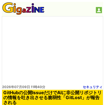
2026年07月09日 11時40分
セキュリティ
GitHubの公開IssueだけでAIに非公開リポジトリ
の情報を吐き出させる脆弱性「GitLost」が報告
される