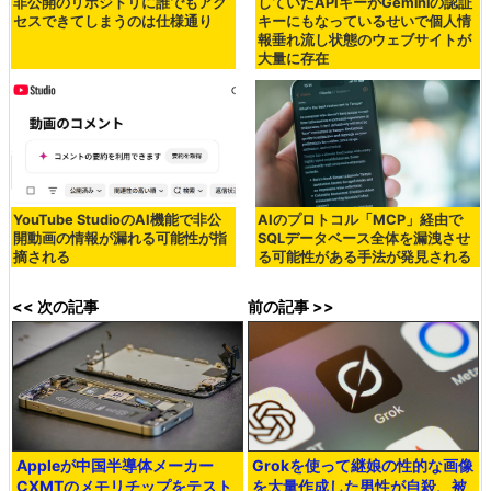
非公開のリポジトリに誰でもアク
していたAPIキーがGeminiの認証
セスできてしまうのは仕様通り
キーにもなっているせいで個人情
報垂れ流し状態のウェブサイトが
大量に存在
YouTube StudioのAI機能で非公
AIのプロトコル「MCP」経由で
開動画の情報が漏れる可能性が指
SQLデータベース全体を漏洩させ
摘される
る可能性がある手法が発見される
<< 次の記事
前の記事 >>
Appleが中国半導体メーカー
Grokを使って継娘の性的な画像
CXMTのメモリチップをテスト
を大量作成した男性が自殺、被