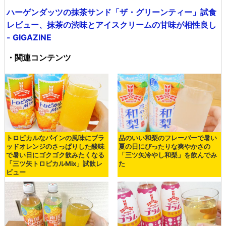
ハーゲンダッツの抹茶サンド「ザ・グリーンティー」試食
レビュー、抹茶の渋味とアイスクリームの甘味が相性良し
- GIGAZINE
・関連コンテンツ
トロピカルなパインの風味にブラ
品のいい和梨のフレーバーで暑い
ッドオレンジのさっぱりした酸味
夏の日にぴったりな爽やかさの
で暑い日にゴクゴク飲みたくなる
「三ツ矢冷やし和梨」を飲んでみ
「三ツ矢トロピカルMix」試飲レ
た
ビュー