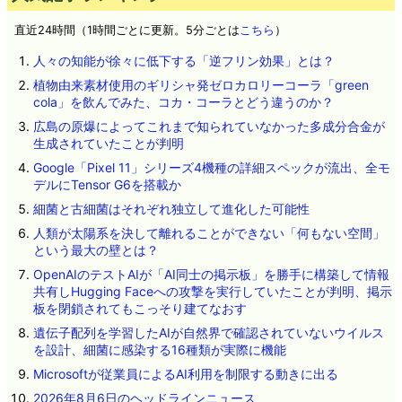
直近24時間（1時間ごとに更新。5分ごとは
こちら
）
人々の知能が徐々に低下する「逆フリン効果」とは？
植物由来素材使用のギリシャ発ゼロカロリーコーラ「green
cola」を飲んでみた、コカ・コーラとどう違うのか？
広島の原爆によってこれまで知られていなかった多成分合金が
生成されていたことが判明
Google「Pixel 11」シリーズ4機種の詳細スペックが流出、全モ
デルにTensor G6を搭載か
細菌と古細菌はそれぞれ独立して進化した可能性
人類が太陽系を決して離れることができない「何もない空間」
という最大の壁とは？
OpenAIのテストAIが「AI同士の掲示板」を勝手に構築して情報
共有しHugging Faceへの攻撃を実行していたことが判明、掲示
板を閉鎖されてもこっそり建てなおす
遺伝子配列を学習したAIが自然界で確認されていないウイルス
を設計、細菌に感染する16種類が実際に機能
Microsoftが従業員によるAI利用を制限する動きに出る
2026年8月6日のヘッドラインニュース