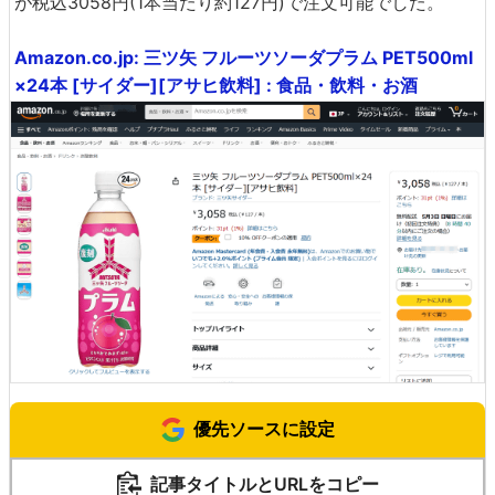
が税込3058円(1本当たり約127円)で注文可能でした。
Amazon.co.jp: 三ツ矢 フルーツソーダプラム PET500ml
×24本 [サイダー][アサヒ飲料] : 食品・飲料・お酒
優先ソースに設定
記事タイトルとURLをコピー