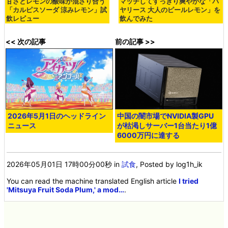
甘さとレモンの酸味が混ざり合う
マッチしてすっきり爽やかな「バ
「カルピスソーダ 涼みレモン」試
ヤリース 大人のピールレモン」を
飲レビュー
飲んでみた
<< 次の記事
前の記事 >>
2026年5月1日のヘッドライン
中国の闇市場でNVIDIA製GPU
ニュース
が枯渇しサーバー1台当たり1億
6000万円に達する
2026年05月01日 17時00分00秒
in
試食
, Posted by log1h_ik
You can read the machine translated English article
I tried
'Mitsuya Fruit Soda Plum,' a mod…
.