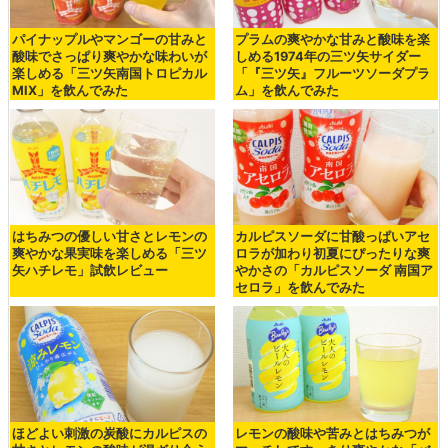
パイナップルやマンゴーの甘みと
プラムの爽やかな甘みと酸味を楽
酸味でさっぱり爽やかな味わいが
しめる1974年の三ツ矢サイダー
楽しめる「三ツ矢南国トロピカル
「『三ツ矢』フルーツソーダプラ
MIX」を飲んでみた
ム」を飲んでみた
はちみつの優しい甘さとレモンの
カルピスソーダに甘酸っぱいアセ
爽やかな果実味を楽しめる「三ツ
ロラが加わり初夏にぴったりな爽
矢ハチレモ」試飲レビュー
やかさの「カルピスソーダ 南国ア
セロラ」を飲んでみた
ほどよい刺激の炭酸にカルピスの
レモンの酸味や苦みとはちみつが