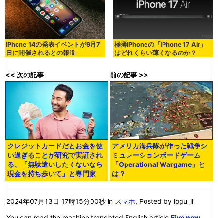
iPhone 14の発表イベントが9月7
極薄iPhoneの「iPhone 17 Air」
日に開催されるとの報道
はどれくらい薄くなるのか？
<< 次の記事
前の記事 >>
クレジットカードだとお金を使
アメリカ海兵隊が作った戦争シ
い過ぎることが研究で実証され
ミュレーションボードゲーム
る、「無駄遣いしたくないなら
「Operational Wargame」と
現金を持ち歩いて」と専門家
は？
2024年07月13日 17時15分00秒
in
スマホ
, Posted by logu_ii
You can read the machine translated English article
Five new