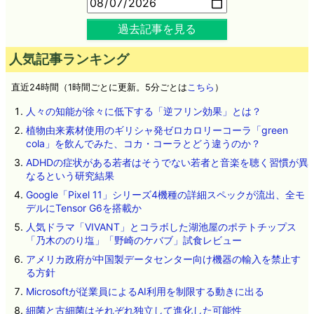
過去記事を見る
人気記事ランキング
直近24時間（1時間ごとに更新。5分ごとは
こちら
）
人々の知能が徐々に低下する「逆フリン効果」とは？
植物由来素材使用のギリシャ発ゼロカロリーコーラ「green
cola」を飲んでみた、コカ・コーラとどう違うのか？
ADHDの症状がある若者はそうでない若者と音楽を聴く習慣が異
なるという研究結果
Google「Pixel 11」シリーズ4機種の詳細スペックが流出、全モ
デルにTensor G6を搭載か
人気ドラマ「VIVANT」とコラボした湖池屋のポテトチップス
「乃木ののり塩」「野崎のケバブ」試食レビュー
アメリカ政府が中国製データセンター向け機器の輸入を禁止す
る方針
Microsoftが従業員によるAI利用を制限する動きに出る
細菌と古細菌はそれぞれ独立して進化した可能性