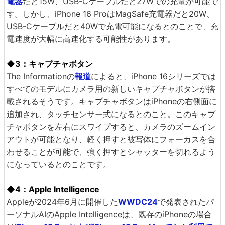
電器
だと15W、USB-Cケーブルだと27Wでの充電が可能で
す。しかし、iPhone 16 ProはMagSafe充電器だと20W、
USB-Cケーブルだと40Wで充電可能になるとのことで、充
電速度が大幅に高速化する可能性があります。
◆3：キャプチャボタン
The Informationの
報道
によると、iPhone 16シリーズでは
すべてのモデルにカメラ用の新しいキャプチャボタンが搭
載されるそうです。キャプチャボタンはiPhoneの右側面に
追加され、タッチセンサー式になるとのこと。このキャプ
チャボタンを左右にスワイプすると、カメラのズームイン
アウトが可能となり、軽く押すと被写体にフォーカスを合
わせることが可能で、強く押すとシャッターを切れるよう
になっているとのことです。
◆4：Apple Intelligence
Appleが2024年6月に開催した
WWDC24
で発表されたパ
ーソナルAIのApple Intelligenceは、既存のiPhoneの場合