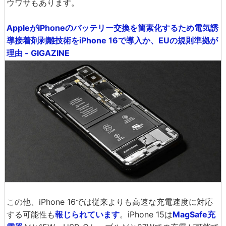
ウワサもあります。
AppleがiPhoneのバッテリー交換を簡素化するため電気誘
導接着剤剥離技術をiPhone 16で導入か、EUの規則準拠が
理由 - GIGAZINE
この他、iPhone 16では従来よりも高速な充電速度に対応
する可能性も
報じられています
。iPhone 15は
MagSafe充