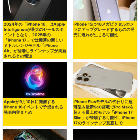
2024年の「iPhone 16」はApple
iPhone 15は48メガピクセルカメ
Intelligenceが最大のセールスポ
ラにアップグレードするものの発
イントとなり、2025年の
売に遅れが生じる可能性
「iPhone 17」では極薄の新しい
ミドルレンジモデル「iPhone
Air」が登場しラインナップが刷新
されるとの報道
Appleが9月10日に開催する
iPhone Plusモデルの代わりに超
iPhone 16イベントで予想される
薄型＆最新SoC搭載でPro Maxを
発表内容まとめ
超える最上位モデル「iPhone 17
Slim」が登場する可能性、iPhone
17のラインナップ見直しで